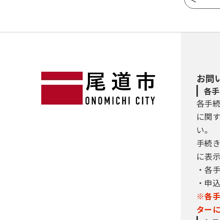
お問
各手
各手
に関
い。
手続
に表
・各
・申
※各
ター