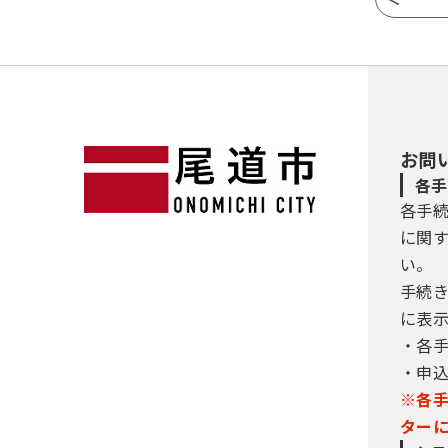
お問
各手
各手
に関
い。
手続
に表
・各
・申
※各
ター