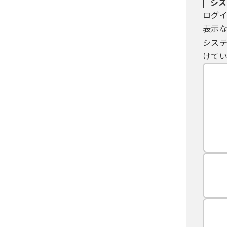
シス
ログ
表示
シス
けてい