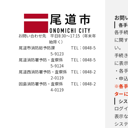
お問
各手
各手
お問い合わせ先 平日8:30～17:15（年末年
に関
始除く）
い。
尾道市消防局予防課 TEL：0848-5
5-9123
手続
尾道消防署予防・査察係 TEL：0848-5
に表
5-9124
・各
尾道西消防署予防・査察係 TEL：0848-2
2-0119
・申
因島消防署予防・査察係 TEL：0848-2
※各
4-0119
ター
シス
ログ
表示
シス