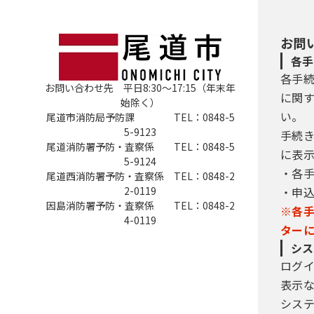
お問
各手
各手
お問い合わせ先 平日8:30～17:15（年末年
に関
始除く）
い。
尾道市消防局予防課 TEL：0848-5
5-9123
手続
尾道消防署予防・査察係 TEL：0848-5
に表
5-9124
・各
尾道西消防署予防・査察係 TEL：0848-2
2-0119
・申
因島消防署予防・査察係 TEL：0848-2
※各
4-0119
ター
シス
ログ
表示
シス