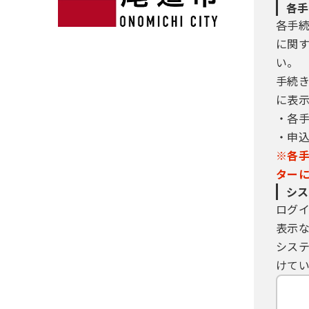
各手
各手
に関
い。
手続
に表
・各
・申
※各
ター
シス
ログ
表示
シス
けてい