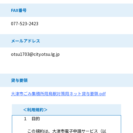
FAX番号
077-523-2423
メールアドレス
otsu1703@city.otsu.lg.jp
貸与要領
大津市ごみ集積所用鳥獣対策用ネット貸与要領.pdf
＜利用規約＞
１ 目的
この規約は、大津市電子申請サービス（以