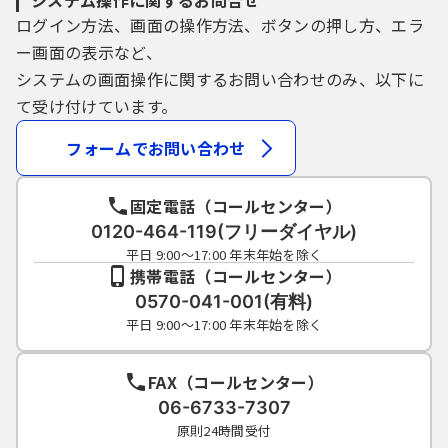
システム操作に関するお問合せ
（２）本サービスの利用が著しく集中した場
ログイン方法、画面の操作方法、ボタンの押し方、エラ
合
ー画面の表示など、
（３）本サービスに重大な障害その他やむを
システムの画面操作に関するお問い合わせのみ、以下に
得ない理由が生じた場合
（４）天災、事変など、非常事態が発生した
て受け付けています。
場合
フォームでお問い合わせ
６ 審査等の時間
固定電話（コールセンター）
本サービスを利用した大津市への申請等の
0120-464-119(フリーダイヤル)
手続きは前記５の利用時間中随時受け付けま
平日 9:00～17:00 年末年始を除く
すが、これらの審査等に係る事務処理は、原
携帯電話（コールセンター）
則として当該手続き担当部署の執務時間内に
0570-041-001(有料)
行います。
平日 9:00～17:00 年末年始を除く
７ 障害発生時等の措置
FAX（コールセンター）
06-6733-7307
本サービスが障害またはその他の理由によ
原則24時間受付
り利用できなくなった場合には、利用者は、