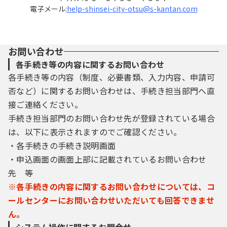
は応じないでください。なお、大津市からは
電子メール:
help-shinsei-city-otsu@s-kantan.com
これらの照会は一切行いません。
（４）住所、氏名、メールアドレス等に変更
があった場合は、変更手続きを行ってくださ
い。
お問い合わせ
（５）ＩＤ、パスワードを紛失した場合は、
各手続き等の内容に関するお問い合わせ
速やかに大津市に連絡し、その指示に従って
ください。
各手続き等の内容（制度、必要書類、入力内容、申請可
否など）に関するお問い合わせは、手続き担当部門へ直
接ご連絡ください。
５ 利用可能時間
手続き担当部門のお問い合わせ先が登録されている場合
本サービスは、原則として２４時間利用す
は、以下に表示されますのでご確認ください。
ることができます。ただし、定期点検等を行
・各手続きの手続き説明画面
う場合は、本サービスの一部または全部を停
・申込画面の画面上部に記載されているお問い合わせ
止することがあります。本サービスの利用停
止を行う場合は、本サービスの初画面で事前
先 等
にお知らせしますが、次に掲げる場合には、
※各手続きの内容に関するお問い合わせについては、コ
予告なしで停止することもありますので、あ
ールセンターにお問い合わせいただいても回答できませ
らかじめご了承ください。
ん。
（１）緊急の保守・点検等を行う必要がある
場合