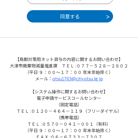
の事務の目的での利用や外部提供は行いませ
ん。また、個人情報保護関連法令に基づき厳
正に管理するものとします。なお、利用者が
本サービスを利用して大津市へ送信された個
人情報は、保有する必要がなくなった場合に
は速やかに廃棄または消去します。
４ ログインＩＤ、パスワードの管理
【鳥獣対策用ネット貸与の内容に関するお問い合わせ】
大津市廃棄物減量推進課 ＴＥＬ :０７７－５２８－２８０２
本サービス利用にあたって、利用者が本サ
（平日 ９：００～１７：００ 年末年始除く）
ービスに登録したメールアドレス（以下、「I
メール：
otsu1703@city.otsu.lg.jp
D」という）、｢パスワード｣は利用者のデータ
保護に不可欠なものです。利用者は次の点に
【システム操作に関するお問い合わせ】
注意し、利用者本人の責任において厳重に管
電子申請サービスコールセンター
理してください。
（固定電話）
（１）ＩＤ、パスワードは他人に知られない
ＴＥＬ :０１２０－４６４－１１９（フリーダイヤル）
ように管理してください。
（携帯電話）
（２）パスワードの第三者への漏えい防止に
ＴＥＬ :０５７０－０４１－００１（有料）
努めてください。
（平日 ９：００～１７：００ 年末年始除く）
（３）他人からのＩＤ、パスワードの照会に
ＦＡＸ :０６－６７３３－７３０７