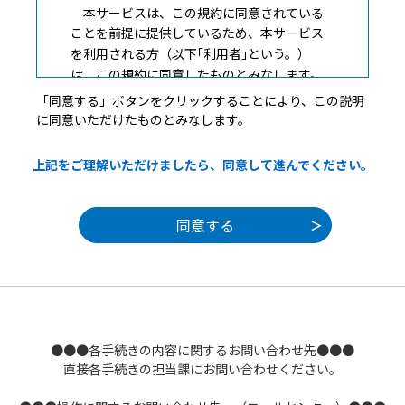
本サービスは、この規約に同意されている
ことを前提に提供しているため、本サービス
を利用される方（以下｢利用者｣という。）
は、この規約に同意したものとみなします。
本サービスを利用する前には、必ずこの規約
「同意する」ボタンをクリックすることにより、この説明
をお読みください。
に同意いただけたものとみなします。
なお、この規約に同意できない場合には本サ
ービスを利用せず、他の方法により申請等の
上記をご理解いただけましたら、同意して進んでください。
手続きを行ってください。
３ 個人情報の保護
大津市は、本サービスにより利用者から受
け付け、または処理した情報については、他
の事務の目的での利用や外部提供は行いませ
ん。また、個人情報保護関連法令に基づき厳
●●●各手続きの内容に関するお問い合わせ先●●●
正に管理するものとします。なお、利用者が
直接各手続きの担当課にお問い合わせください。
本サービスを利用して大津市へ送信された個
人情報は、保有する必要がなくなった場合に