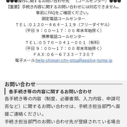
●●●操作に関するお問い合わせ先 （コールセンター）●●●
は速やかに廃棄または消去します。
【重要】手続き内容に関するお問い合わせには対応できません。
事前にFAQをご確認ください。
固定電話コールセンター
ＴＥＬ :０１２０－４６４－１１９（フリーダイヤル）
４ ログインＩＤ、パスワードの管理
（平日 ９：００～１７：００ 年末年始除く）
携帯電話コールセンター
本サービス利用にあたって、利用者が本サ
ＴＥＬ :０５７０－０４１－００１（有料）
ービスに登録したメールアドレス（以下、「I
（平日 ９：００～１７：００ 年末年始除く）
D」という）、｢パスワード｣は利用者のデータ
ＦＡＸ :０６－６７３３－７３０７
保護に不可欠なものです。利用者は次の点に
電子メール:
help-shinsei-city-otsu@apply.e-tumo.jp
注意し、利用者本人の責任において厳重に管
理してください。
（１）ＩＤ、パスワードは他人に知られない
ように管理してください。
お問い合わせ
（２）パスワードの第三者への漏えい防止に
各手続き等の内容に関するお問い合わせ
努めてください。
各手続き等の内容（制度、必要書類、入力内容、申請可
（３）他人からのＩＤ、パスワードの照会に
否など）に関するお問い合わせは、手続き担当部門へ直
は応じないでください。なお、大津市からは
接ご連絡ください。
これらの照会は一切行いません。
手続き担当部門のお問い合わせ先が登録されている場合
（４）住所、氏名、メールアドレス等に変更