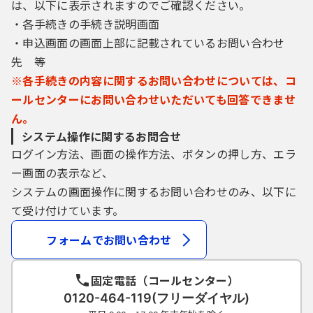
があった場合は、変更手続きを行ってくださ
は、以下に表示されますのでご確認ください。
い。
・各手続きの手続き説明画面
（５）ＩＤ、パスワードを紛失した場合は、
・申込画面の画面上部に記載されているお問い合わせ
速やかに大津市に連絡し、その指示に従って
先 等
ください。
※各手続きの内容に関するお問い合わせについては、コ
ールセンターにお問い合わせいただいても回答できませ
５ 利用可能時間
ん。
システム操作に関するお問合せ
本サービスは、原則として２４時間利用す
ログイン方法、画面の操作方法、ボタンの押し方、エラ
ることができます。ただし、定期点検等を行
ー画面の表示など、
う場合は、本サービスの一部または全部を停
システムの画面操作に関するお問い合わせのみ、以下に
止することがあります。本サービスの利用停
止を行う場合は、本サービスの初画面で事前
て受け付けています。
にお知らせしますが、次に掲げる場合には、
フォームでお問い合わせ
予告なしで停止することもありますので、あ
らかじめご了承ください。
（１）緊急の保守・点検等を行う必要がある
固定電話（コールセンター）
場合
0120-464-119(フリーダイヤル)
（２）本サービスの利用が著しく集中した場