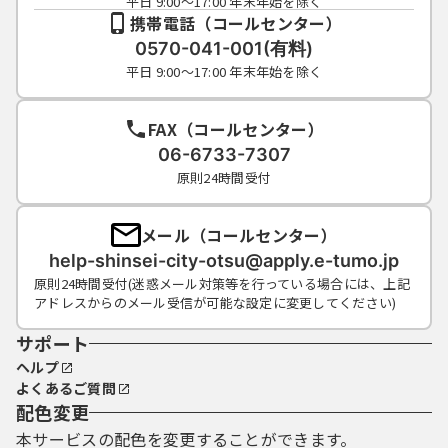
平日 9:00～17:00 年末年始を除く
合
携帯電話（コールセンター）
（３）本サービスに重大な障害その他やむを
0570-041-001(有料)
得ない理由が生じた場合
平日 9:00～17:00 年末年始を除く
（４）天災、事変など、非常事態が発生した
場合
FAX（コールセンター）
06-6733-7307
６ 審査等の時間
原則24時間受付
本サービスを利用した大津市への申請等の
メール（コールセンター）
手続きは前記５の利用時間中随時受け付けま
すが、これらの審査等に係る事務処理は、原
help-shinsei-city-otsu@apply.e-tumo.jp
則として当該手続き担当部署の執務時間内に
原則24時間受付(迷惑メール対策等を行っている場合には、上記
アドレスからのメール受信が可能な設定に変更してください)
行います。
サポート
ヘルプ
７ 障害発生時等の措置
よくあるご質問
配色変更
本サービスが障害またはその他の理由によ
本サービスの配色を変更することができます。
り利用できなくなった場合には、利用者は、