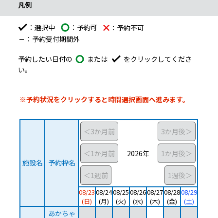
凡例
：選択中
：予約可
：予約不可
：予約受付期間外
予約したい日付の
または
をクリックしてくださ
い。
予約したい日付の予約可能マーク、又は選択中のマークをク
予約カレンダー
施設と日付の予約表です。縦が施設、横が日付となっていて、希
※予約状況をクリックすると時間選択画面へ進みます。
2026年
施設名
予約枠名
08/23
08/24
08/25
08/26
08/27
08/28
08/29
(日)
(月)
(火)
(水)
(木)
(金)
(土)
あかちゃ