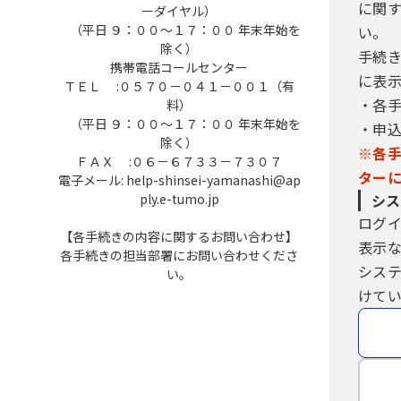
に関
ーダイヤル）
（平日 ９：００～１７：００ 年末年始を
い。
除く）
手続
携帯電話コールセンター
に表
ＴＥＬ :０５７０－０４１－００１（有
・各
料）
（平日 ９：００～１７：００ 年末年始を
・申
除く）
※各
ＦＡＸ :０６－６７３３－７３０７
ター
電子メール: help-shinsei-yamanashi@ap
ply.e-tumo.jp
シス
ログ
【各手続きの内容に関するお問い合わせ】
表示
各手続きの担当部署にお問い合わせくださ
シス
い。
けてい