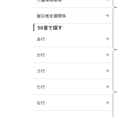
被災者支援関係
児童手当
介護保険
50音で探す
保育
住所地特例
被災者支援
あ行
か行
あ
い
う
え
お
さ行
か
き
く
け
こ
た行
さ
し
す
せ
そ
な行
た
ち
つ
て
と