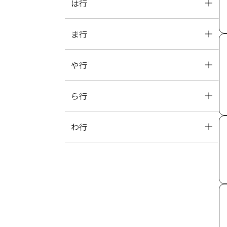
は行
な
に
ぬ
ね
の
ま行
は
ひ
ふ
へ
ほ
や行
ま
み
む
め
も
ら行
や
ゆ
よ
わ行
ら
り
る
れ
ろ
わ
を
ん