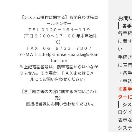
【システム操作に関する】お問合わせ先コ
お問
ールセンター
各手
ＴＥＬ ０１２０－４６４－１１９
各手
（平日 ９：００～１７：００ 年末年始除
に関
く）
ＦＡＸ ０６－６７３３－７３０７
い。
ｅ-ＭＡＩＬ:help-shinsei-ibaraki@s-kan
手続
tan.com
に表
※上記電話番号は，携帯電話からはつなが
・各
りません。その場合，ＦＡＸまたはＥメー
ルにてお問い合わせください。
・申
※各
【各手続き等の内容に関するお問い合わせ
ター
先】
直接担当課にお問い合わせください。
シス
ログ
表示
シス