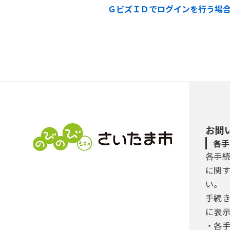
ＧビズＩＤでログインを行う場
お問
各手
各手
に関
い。
手続
に表
・各