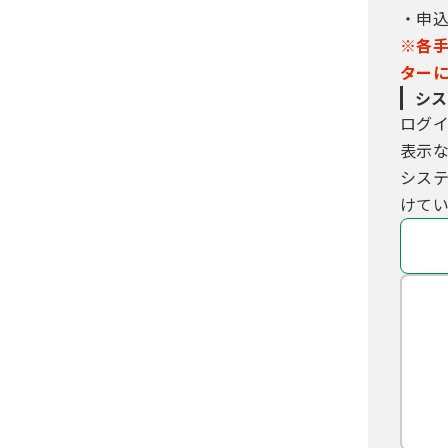
・申
※各
ター
シス
ログ
表示
シス
けてい