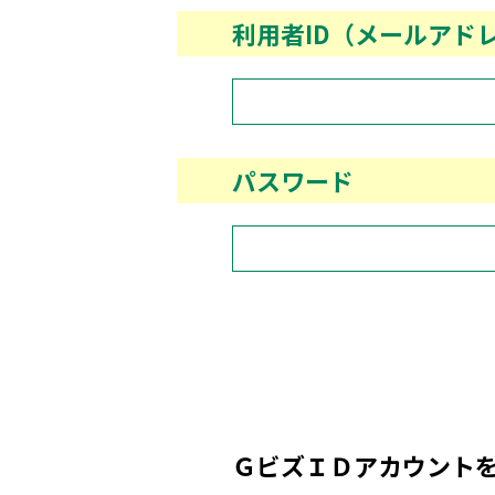
利用者ID（メールアド
パスワード
ＧビズＩＤアカウント