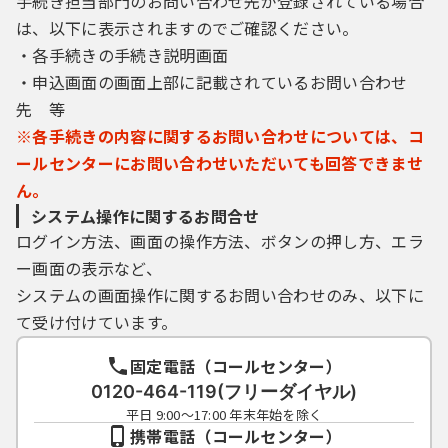
手続き担当部門のお問い合わせ先が登録されている場合
４ 利用者ＩＤ・パスワード等の管理
は、以下に表示されますのでご確認ください。
利用者は、次の事項をご確認ください。
・各手続きの手続き説明画面
・申込画面の画面上部に記載されているお問い合わせ
（１）利用者ＩＤ、パスワード、整理番号及
先 等
びパスワード（申請データ用）は、他者に知
※各手続きの内容に関するお問い合わせについては、コ
られないように管理してください。
ールセンターにお問い合わせいただいても回答できませ
（２）他者からのパスワード等の照会には応
じないでください。
ん。
（３）利用者ＩＤ及びパスワードは、再発行
システム操作に関するお問合せ
しません。なお、利用者ＩＤ及びパスワード
ログイン方法、画面の操作方法、ボタンの押し方、エラ
を紛失し、盗難に遭い、又は不正使用された
ー画面の表示など、
ことが分かったときは、速やかに問い合わせ
システムの画面操作に関するお問い合わせのみ、以下に
先に連絡し、その指示に従ってください。
て受け付けています。
（４）利用者ＩＤ及びパスワードについて
は、特に有効期限は設けないものとします
固定電話（コールセンター）
が、利用者ＩＤ及びパスワードの利用が３年
間行われない場合は、構成団体の職権におい
0120-464-119(フリーダイヤル)
て抹消することができるものとします。
平日 9:00～17:00 年末年始を除く
（５）構成団体は、利用者ＩＤ及びパスワー
携帯電話（コールセンター）