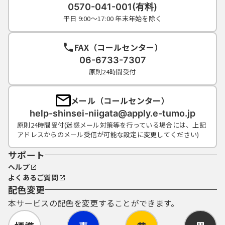
ド又は整理番号及びパスワード（申請データ
0570-041-001(有料)
用）を使用して行われた手続については、本
平日 9:00～17:00 年末年始を除く
人がこれを行ったものとみなします。
FAX（コールセンター）
５ 電子証明書の取得・管理
06-6733-7307
原則24時間受付
（１）利用者が、システムを利用して申請･届
出等の手続を行う場合、電子的な署名（以下
「電子署名」という。）を必要とするものが
メール（コールセンター）
あります。電子署名が必要な手続について
help-shinsei-niigata@apply.e-tumo.jp
は、自ら電子証明書を取得して、申請･届出等
原則24時間受付(迷惑メール対策等を行っている場合には、上記
のデータに署名を付けて申請するものとしま
アドレスからのメール受信が可能な設定に変更してください)
す。
（２）（１）の電子署名を利用する場合、利
サポート
用環境の準備、電子証明書のインストール及
ヘルプ
びそれらの利用に関しては、利用者の責任と
よくあるご質問
費用において行うものとします。
配色変更
（３）利用者は、自らの責任において電子証
本サービスの配色を変更することができます。
明書を厳重に管理するものとし、漏えいの可
能性がある場合は、電子証明書を発行した認