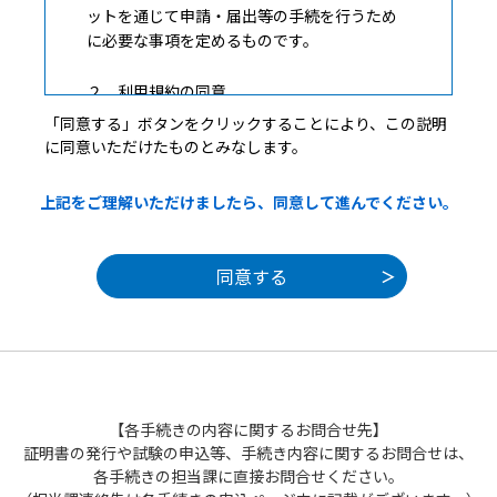
ットを通じて申請・届出等の手続を行うため
に必要な事項を定めるものです。
２ 利用規約の同意
「同意する」ボタンをクリックすることにより、この説明
本システムを利用して申請・届出等手続を
に同意いただけたものとみなします。
行うためには、この規約に同意することが必
要です。このことを前提に、構成団体は本シ
上記をご理解いただけましたら、同意して進んでください。
ステムのサービスを提供します。本システム
を利用した方は、この規約に同意したものと
みなします。何らかの理由によりこの規約に
同意することができない場合は、本システム
を利用することができません。なお、閲覧の
みについても、この規約に同意したものとみ
なします。
３ 利用者ＩＤ・パスワード等の登録・変更
【各手続きの内容に関するお問合せ先】
及び削除
証明書の発行や試験の申込等、手続き内容に関するお問合せは、
各手続きの担当課に直接お問合せください。
本システムを利用して申請・届出等手続を