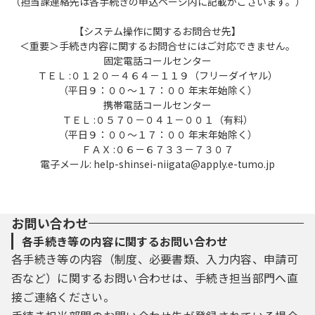
（担当課連絡先は各手続きの申込ページ内に記載がございます。）
行う場合は、利用者たる本人が利用方法に従
い利用者登録を行うことができるものとしま
【システム操作に関するお問合せ先】
す。
＜重要＞手続き内容に関するお問合せにはご対応できません。
固定電話コールセンター
ＴＥＬ :０１２０－４６４－１１９（フリーダイヤル）
（１）利用者登録を行う際は、利用者ＩＤ、
（平日９：００～１７：００ 年末年始除く）
パスワード、氏名、住所、その他の必要な事
携帯電話コールセンター
項を本システム上で登録してください。
ＴＥＬ :０５７０－０４１－００１（有料）
（２）住所、氏名、メールアドレス等に変更
（平日９：００～１７：００ 年末年始除く）
があった場合は変更手続を行ってください。
ＦＡＸ :０６－６７３３－７３０７
（３）本システムは、利用者が登録したメー
電子メール: help-shinsei-niigata@apply.e-tumo.jp
ルアドレスへＵＲＬを送信します。利用者
は、メールに記載されているＵＲＬにアクセ
スすることで、本登録を行います。
お問い合わせ
（４）利用者登録にて登録された情報は、構
成団体にて管理されます。
各手続き等の内容に関するお問い合わせ
（５）利用者は、登録した利用者情報を使用
各手続き等の内容（制度、必要書類、入力内容、申請可
しなくなった場合に削除をすることができま
否など）に関するお問い合わせは、手続き担当部門へ直
す。
接ご連絡ください。