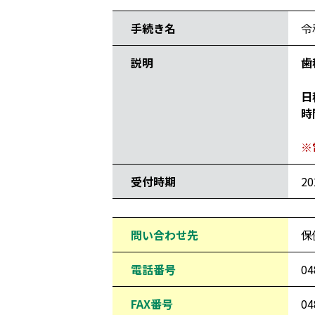
手続き名
令
説明
歯
日
時
※
受付時期
2
問い合わせ先
保
電話番号
04
FAX番号
04