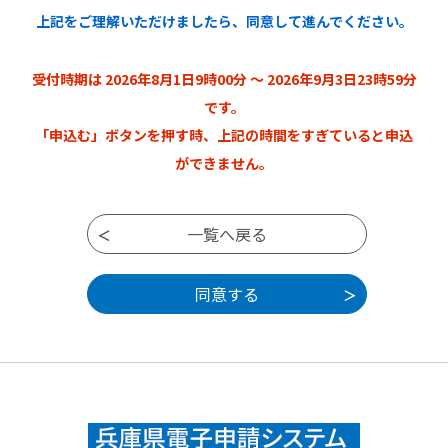
意されたものとみなします。何らかの理由に
上記をご理解いただけましたら、同意して進んでください。
よりこの規約に同意することができない場合
は、本システムをご利用いただくことができ
ません。なお、閲覧のみについても、この規
受付時期は 2026年8月1日9時00分 ～ 2026年9月3日23時59分
約に同意されたものとみなします。
です。
3 利用者ID・パスワード等の登録・変更及び
「申込む」ボタンを押す時、上記の時間をすぎていると申込
削除
ができません。
本システムを利用して申請・届出等手続を
行う場合は、利用者たる本人が利用方法に従
い利用者登録を行うことができるものとしま
す。
（1）利用者登録を行う際は、利用者ID、パス
ワード、氏名、住所、その他の必要な事項を
本システム上で登録してください。
（2）住所、氏名、メールアドレス等に変更が
あった場合は変更手続を行ってください。
（3）本システムは、利用者が登録したメール
アドレスへURLを送信します。利用者は、メ
ールに記載されているURLにアクセスするこ
とで、本登録を行います。
（4）利用者登録にて登録された情報は、構成