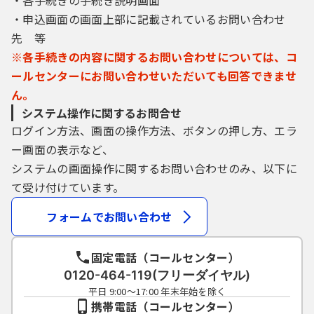
・各手続きの手続き説明画面
盗難に遭い、又は不正使用されたことが分か
・申込画面の画面上部に記載されているお問い合わせ
ったときは、速やかに問い合わせ先に連絡
し、その指示に従ってください。
先 等
（5）利用者ID及びパスワードについては、特
※各手続きの内容に関するお問い合わせについては、コ
に有効期限は設けないものとしますが、利用
ールセンターにお問い合わせいただいても回答できませ
者ID及びパスワードの利用が2年間行われない
ん。
場合は、構成団体の職権において抹消するこ
とができるものとします。
システム操作に関するお問合せ
（6）構成団体は、利用者ID及びパスワード、
ログイン方法、画面の操作方法、ボタンの押し方、エラ
整理番号及びパスワード（申請データ用）を
ー画面の表示など、
使用して行われた手続きについては、本人が
システムの画面操作に関するお問い合わせのみ、以下に
これを行ったものとみなします。
て受け付けています。
5 自己責任の原則
本システムが障害その他の理由により利用
フォームでお問い合わせ
できなくなった場合は、利用者は、他の方法
による手続を行うこととし、このことをご承
知して頂いた上で本システムをご利用くださ
固定電話（コールセンター）
い。
0120-464-119(フリーダイヤル)
平日 9:00～17:00 年末年始を除く
6 利用時間
携帯電話（コールセンター）