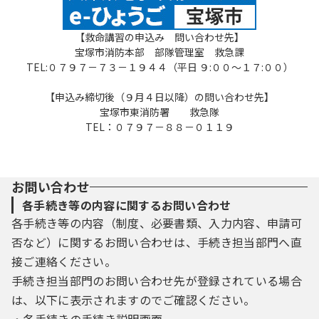
団体にて管理されます。
（5）利用者は、登録した利用者情報を使用し
【救命講習の申込み 問い合わせ先】
なくなった場合に削除をすることができま
宝塚市消防本部 部隊管理室 救急課
す。
TEL:０７９７－７３－１９４４（平日 ９:００～１７:００）
4 利用者ID・パスワード等の管理
【申込み締切後（９月４日以降）の問い合わせ先】
利用者登録により事前に登録される利用者I
宝塚市東消防署 救急隊
D、パスワード又は申請データの送信時に画面
TEL：０７９７－８８－０１１９
上で通知する整理番号及びパスワード（申請
データ用）は、利用者のデータの保護に不可
欠なものです。利用者は、次の事項をご確認
ください。
お問い合わせ
（1）利用者ID、パスワード、整理番号及びパ
各手続き等の内容に関するお問い合わせ
スワード（申請データ用）は、他者に知られ
ないように管理してください。
各手続き等の内容（制度、必要書類、入力内容、申請可
（2）他者からのパスワード等の照会には応じ
否など）に関するお問い合わせは、手続き担当部門へ直
ないでください。
接ご連絡ください。
（3）安全性をより高めるため、パスワード
手続き担当部門のお問い合わせ先が登録されている場合
は、定期的に変更してください。
（4）利用者ID、パスワードは、再発行しませ
は、以下に表示されますのでご確認ください。
ん。なお、利用者ID、パスワードを紛失し、