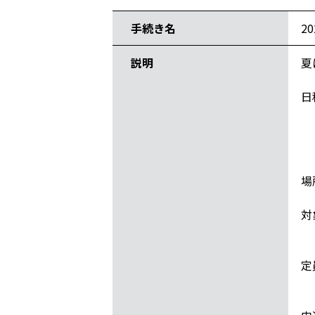
手続き名
2
説明
夏
日
A
B
C
場
対
※
定
※