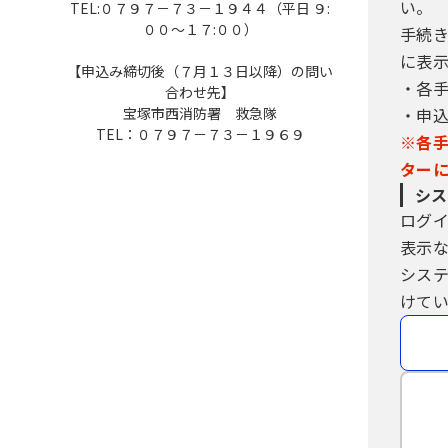
い。
TEL:０７９７－７３－１９４４（平日 ９:
００～１７:００）
手続
に表
【申込み締切後（７月１３日以降）の問い
・各
合わせ先】
宝塚市西消防署 救急隊
・申
TEL：０７９７－７３－１９６９
※各
ター
シス
ログ
表示
シス
けてい