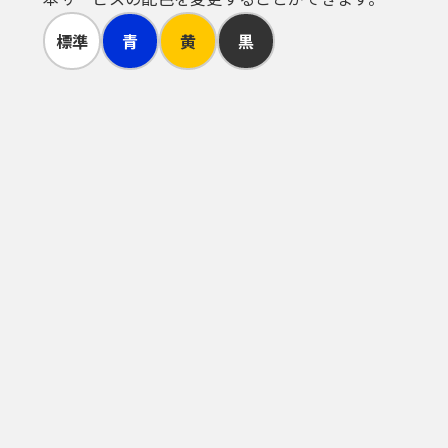
標準
青
黄
黒