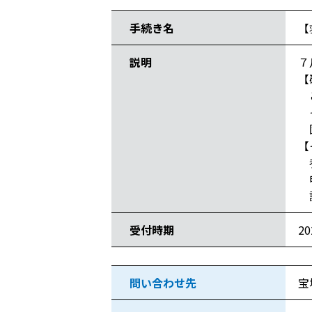
手続き名
【
説明
７
【
こ
そ
団
【
参
申
講
受付時期
2
問い合わせ先
宝