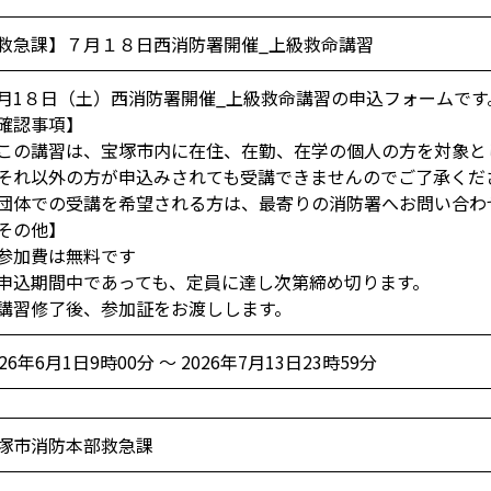
救急課】７月１８日西消防署開催_上級救命講習
月1８日（土）西消防署開催_上級救命講習の申込フォームです
確認事項】
の講習は、宝塚市内に在住、在勤、在学の個人の方を対象と
れ以外の方が申込みされても受講できませんのでご了承くだ
体での受講を希望される方は、最寄りの消防署へお問い合わ
その他】
加費は無料です
込期間中であっても、定員に達し次第締め切ります。
習修了後、参加証をお渡しします。
026年6月1日9時00分 ～ 2026年7月13日23時59分
塚市消防本部救急課