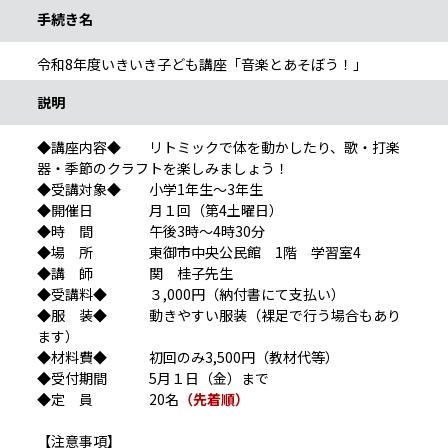
手続き名
令和8年度いきいき子ども講座「音楽とあそぼう！」
説明
◆講座内容◆ リトミックで体を動かしたり、歌・打楽
器・季節のクラフトを楽しみましょう！
◆受講対象◆ 小学1年生～3年生
◆開催日 月１回（第4土曜日）
◆時 間 午後3時～4時30分
◆場 所 東御市中央公民館 1階 学習室4
◆講 師 関 桂子先生
◆受講料◆ ３,000円（納付書にて支払い）
◆服 装◆ 動きやすい服装（裸足で行う場合もあり
ます）
◆材料費◆ 初回のみ3,500円（教材代等）
◆受付期間 5月１日（金）まで
◆定 員 20名
（先着順）
【注意事項】