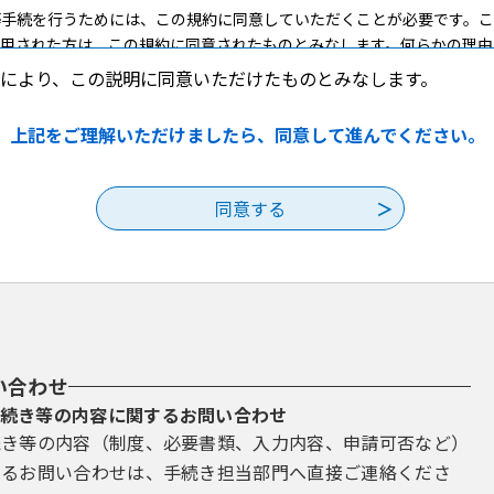
手続を行うためには、この規約に同意していただくことが必要です。こ
利用された方は、この規約に同意されたものとみなします。何らかの理由
ただくことができません。なお、閲覧のみについても、この規約に同意さ
により、この説明に同意いただけたものとみなします。
録・変更及び削除
上記をご理解いただけましたら、同意して進んでください。
手続を行う場合は、利用者たる本人が利用方法に従い利用者登録を行う
したメールアドレスへＵＲＬを送信します。利用者は、メールに記載され
者ＩＤ、パスワード、氏名、住所、電話番号、その他の必要な事項を本サ
に変更があった場合は変更手続を行ってください。
は、構成団体にて管理されます。
を使用しなくなった場合に削除をすることができます。
して申請・届出等の手続を行う場合、電子的な署名（以下「電子署名」と
い合わせ
自ら電子証明書を取得して、申請・届出等のデータに署名を付けて申請す
続き等の内容に関するお問い合わせ
合、利用環境の準備、電子証明書のインストール及びそれらの利用に関して
続き等の内容（制度、必要書類、入力内容、申請可否など）
て電子証明書を厳重に管理するものとし、漏えいの可能性がある場合は、
するお問い合わせは、手続き担当部門へ直接ご連絡くださ