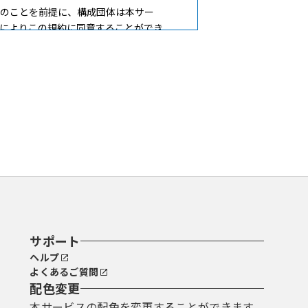
のことを前提に、構成団体は本サー
によりこの規約に同意することができ
れたものとみなします。
ことができるものとします。
ているＵＲＬにアクセスすることで、本
ービス上で登録してください。
いう。）を必要とするものがあります。
サポート
るものとします。
ヘルプ
は、利用者の責任と費用において行うも
よくあるご質問
配色変更
電子証明書を発行した認証局（公的個人
本サービスの配色を変更することができます。