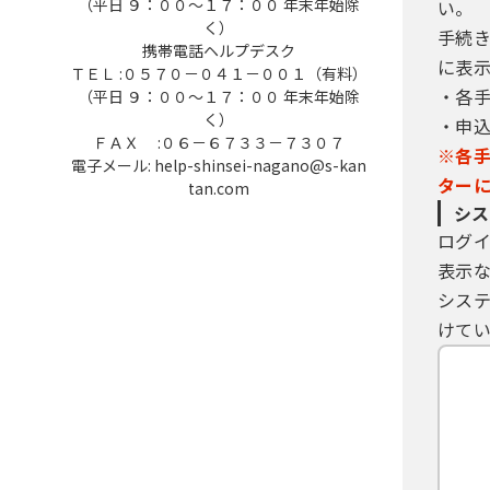
認証については、交付を受けた市町
（平日 ９：００～１７：００ 年末年始除
い。
(4) 構成団体は、当該利用者の電
く）
手続
携帯電話ヘルプデスク
に表
ＴＥＬ :０５７０－０４１－００１（有料）
６ 利用者ＩＤ・パスワード等の管
・各
（平日 ９：００～１７：００ 年末年始除
(1) 利用者ＩＤ、パスワード、申
く）
・申
してください。
ＦＡＸ :０６－６７３３－７３０７
(2) 他者からのパスワード等の照会
※各
電子メール: help-shinsei-nagano@s-kan
(3) 安全性をより高めるため、パス
ター
tan.com
(4) 利用者ＩＤ、パスワードは、
シス
は、速やかに問い合わせ先に連絡し
ログ
(5) 利用者ＩＤ及びパスワードに
表示
は、構成団体の職権において抹消す
シス
(6) 構成団体は、利用者ＩＤ及び
たものとみなします。
けてい
７ 自己責任の原則
本サービスが障害その他の理由によ
で本サービスをご利用ください。
８ 利用時間