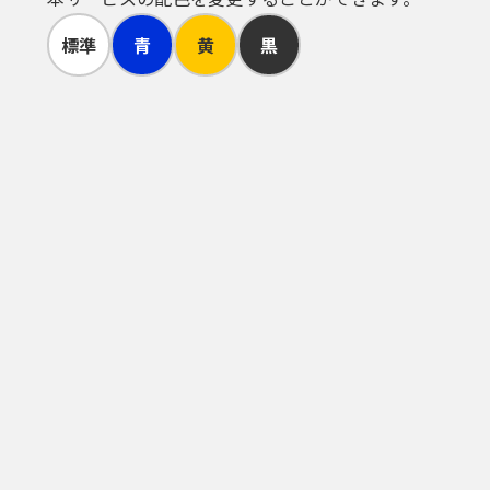
思によるものとみなします。
標準
青
黄
黒
タ用）は、他者に知られないように管理
又は不正使用されたことが分かったとき
ワードの利用が２年間行われない場合
た手続きについては、本人がこれを行っ
し、このことをご承知して頂いた上