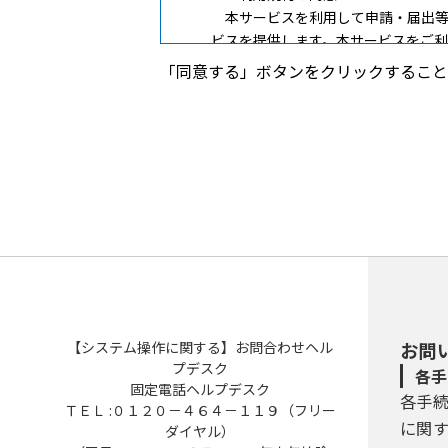
本サービスを利用して申請・届出等
ビスを提供します。本サービスをご
ない場合は、本サービスをご利用い
「同意する」ボタンをクリックすること
４ 利用者ＩＤ・パスワード等の登
本サービスを利用して申請・届出等
(1) 本サービスは、利用者が登録
登録を行います。
(2) 利用者登録を行う際は、利用
(3) 住所、氏名、メールアドレス等
(4) 利用者登録にて登録された情報
(5) 利用者は、登録した利用者情報
５ 電子証明書の取得・管理
(1) 利用者が、本サービスを利用
【システム操作に関する】お問合わせヘル
お問
電子署名が必要な手続については、
プデスク
各手
(2) (1)の電子署名を利用する場
固定電話ヘルプデスク
各手
のとします。
ＴＥＬ :０１２０－４６４－１１９（フリー
(3) 利用者は、自らの責任におい
に関
ダイヤル）