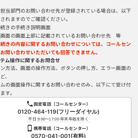
村窓口）に対して速やかに必要な手続を行うこととします。
子証明書により申請・届出等の手続が行われたものは、全て当該利用者の意
き担当部門のお問い合わせ先が登録されている場合は、以下
示されますのでご確認ください。
理
手続きの手続き説明画面
請データの送信時に画面上で通知する整理番号及びパスワード（申請デー
込画面の画面上部に記載されているお問い合わせ先 等
には応じないでください。
手続きの内容に関するお問い合わせについては、コールセン
ワードは、定期的に変更してください。
にお問い合わせいただいても回答できません。
再発行しません。なお、利用者ＩＤ、パスワードを紛失し、盗難に遭い、
テム操作に関するお問合せ
、その指示に従ってください。
イン方法、画面の操作方法、ボタンの押し方、エラー画面の
ついては、特に有効期限は設けないものとしますが、利用者ＩＤ及びパス
など、
ることができるものとします。
テムの画面操作に関するお問い合わせのみ、以下にて受け付
パスワード、整理番号及びパスワード（申請データ用）を使用して行われ
ます。
固定電話（コールセンター）
0120-464-119(フリーダイヤル)
り利用できなくなった場合、利用者は他の方法による手続を行うことと
平日 9:00～17:00 年末年始を除く
携帯電話（コールセンター）
0570-041-001(有料)