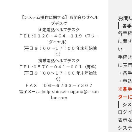
【システム操作に関する】お問合わせヘル
お問
プデスク
各手
固定電話ヘルプデスク
各手
ＴＥＬ :０１２０－４６４－１１９（フリー
に関
ダイヤル）
（平日 ９：００～１７：００ 年末年始除
い。
く）
手続
携帯電話ヘルプデスク
に表
ＴＥＬ :０５７０－０４１－００１（有料）
・各
（平日 ９：００～１７：００ 年末年始除
く）
・申
ＦＡＸ :０６－６７３３－７３０７
※各
電子メール: help-shinsei-nagano@s-kan
ター
tan.com
シス
ログ
表示
シス