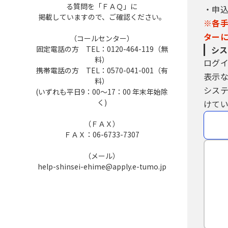
る質問を「ＦＡＱ」に
・申
掲載していますので、ご確認ください。
※各
ター
（コールセンター）
固定電話の方 TEL：0120-464-119（無
シス
料）
ログ
携帯電話の方 TEL：0570-041-001（有
表示
料）
シス
(いずれも平日9：00～17：00 年末年始除
く)
けてい
（ＦＡＸ）
ＦＡＸ：06-6733-7307
（メール）
help-shinsei-ehime@apply.e-tumo.jp