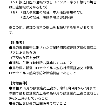
（５）振込口座の通帳の写し（インターネット銀行の場合
は口座情報が分かるもの）
（６）（個人事業主の場合）本人確認書類の写し
（法人の場合）履歴事項全部証明書
※この他、追加の資料の提出をお願いする場合がありま
す。
【対象者】
●鳥取市繁華街に出された営業時間短縮要請区域の周辺エ
リアにある飲食店
（下記の別図を参照）
●通常、午後８時以降も営業していること
●鳥取県の新型コロナウイルス安心対策認証店又は新型コ
ロナウイルス感染予防対策協賛店であること
【対象要件】
●令和3年8月の飲食店売上高が、令和3年4月から7月まで
の間で最も飲食業売上高の高い月の飲食業売上高と比較し2
0%以上減少していること
●暴力団又は暴力団関係者でないこと