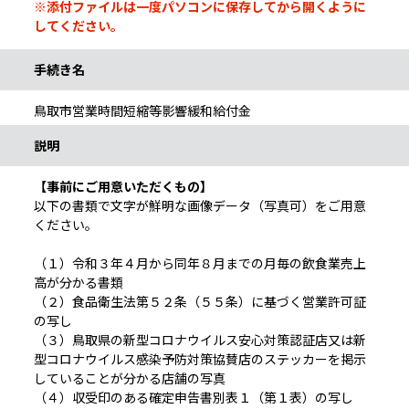
※添付ファイルは一度パソコンに保存してから開くように
してください。
手続き名
鳥取市営業時間短縮等影響緩和給付金
説明
【事前にご用意いただくもの】
以下の書類で文字が鮮明な画像データ（写真可）をご用意
ください。
（１）令和３年４月から同年８月までの月毎の飲食業売上
高が分かる書類
（２）食品衛生法第５２条（５５条）に基づく営業許可証
の写し
（３）鳥取県の新型コロナウイルス安心対策認証店又は新
型コロナウイルス感染予防対策協賛店のステッカーを掲示
していることが分かる店舗の写真
（４）収受印のある確定申告書別表１（第１表）の写し