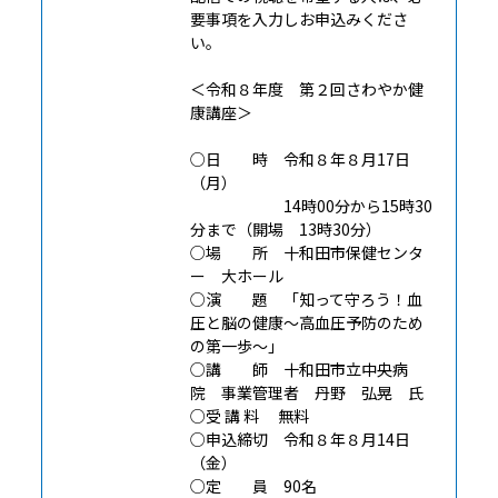
要事項を入力しお申込みくださ
い。
＜令和８年度 第２回さわやか健
康講座＞
○日 時 令和８年８月17日
（月）
14時00分から15時30
分まで（開場 13時30分）
○場 所 十和田市保健センタ
ー 大ホール
○演 題 「知って守ろう！血
圧と脳の健康～高血圧予防のため
の第一歩～」
○講 師 十和田市立中央病
院 事業管理者 丹野 弘晃 氏
○受 講 料 無料
○申込締切 令和８年８月14日
（金）
○定 員 90名