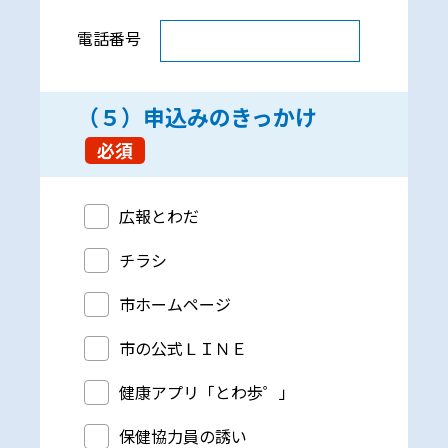
電話番号
（５）申込みのきっかけ
必須
（５）申込みのきっかけ
広報とわだ
チラシ
市ホームページ
市の公式ＬＩＮＥ
健康アプリ「とわ歩゜」
保健協力員の誘い