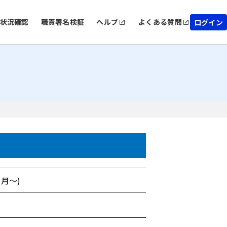
状況確認
職責署名検証
ヘルプ
よくある質問
ログイン
月～)