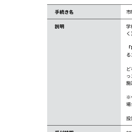
手続き名
市
説明
学
く
「
る
ど
っ
施
※
場
投