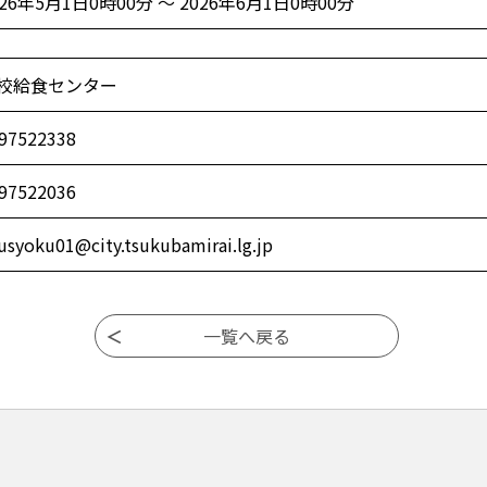
026年5月1日0時00分 ～ 2026年6月1日0時00分
校給食センター
97522338
97522036
usyoku01@city.tsukubamirai.lg.jp