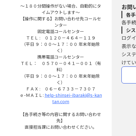
～１８０分間操作がない場合、自動的にタ
お問
イムアウトします～
各手
【操作に関する】お問い合わせ先コールセ
各手
ンター
シス
固定電話コールセンター
ログ
ＴＥＬ : ０１２０－４６４－１１９
（平日 ９：００～１７：００ 年末年始除
表示
く）
シス
携帯電話コールセンター
けてい
ＴＥＬ： ０５７０－０４１－００１（有
料）
（平日 ９：００～１７：００ 年末年始除
く）
ＦＡＸ : ０６－６７３３－７３０７
ｅ-ＭＡＩＬ:
help-shinsei-ibaraki@s-kan
tan.com
【各手続き等の内容に関するお問い合わせ
先】
直接担当課にお問い合わせください。