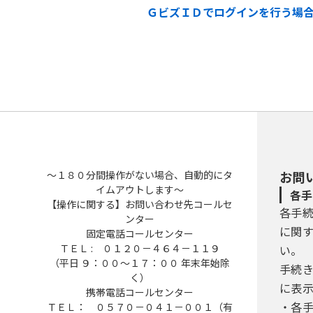
ＧビズＩＤでログインを行う場
～１８０分間操作がない場合、自動的にタ
お問
イムアウトします～
各手
【操作に関する】お問い合わせ先コールセ
各手
ンター
に関
固定電話コールセンター
ＴＥＬ : ０１２０－４６４－１１９
い。
（平日 ９：００～１７：００ 年末年始除
手続
く）
に表
携帯電話コールセンター
・各
ＴＥＬ： ０５７０－０４１－００１（有