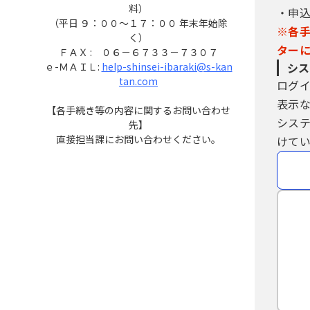
料）
・申
（平日 ９：００～１７：００ 年末年始除
※各
く）
ター
ＦＡＸ : ０６－６７３３－７３０７
ｅ-ＭＡＩＬ:
help-shinsei-ibaraki@s-kan
シス
tan.com
ログ
表示
【各手続き等の内容に関するお問い合わせ
シス
先】
直接担当課にお問い合わせください。
けてい