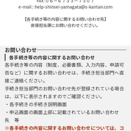
FAX :０６－６７３３－７３０７
e-mail : :help-shinsei-yamagata@s-kantan.com
２ 用語の定義
規約は、「やまがたｅ申請」を利用する場
【各手続き等の内容に関するお問い合わせ先】
直接担当課にお問い合わせください。
合に必要な事項について定めています。
（１） 電子申請
インターネットを利用して申請・届出・施
設予約等の手続を行うことをいいます。
お問い合わせ
（２） 「やまがたｅ申請」
各手続き等の内容に関するお問い合わせ
県及び県内市町村が所管する電子申請の手
各手続き等の内容（制度、必要書類、入力内容、申請可
続を、インターネットを介して受付処理する
否など）に関するお問い合わせは、手続き担当部門へ直
サービスをいいます。
（３） 利用者
接ご連絡ください。
「やまがたｅ申請」を利用する個人または
手続き担当部門のお問い合わせ先が登録されている場合
法人等をいいます。
は、以下に表示されますのでご確認ください。
（４） 利用者ID
・各手続きの手続き説明画面
「やまがたｅ申請」を利用するために登録
・申込画面の画面上部に記載されているお問い合わせ
する利用者を特定するための文字列をいいま
す。
先 等
（５） 個人情報
※各手続きの内容に関するお問い合わせについては、コ