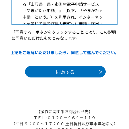
る『山形県 県・市町村電子申請サービス
「やまがたｅ申請」』（以下、「やまがたｅ
申請」という。）を利用され、インターネッ
トを通じて県及び県内市町村に申請・届出・
施設予約等を行っていただくには、『「山形
「同意する」ボタンをクリックすることにより、この説明
県 県・市町村電子申請サービス「やまがた
に同意いただけたものとみなします。
ｅ申請」利用規約」』（以下、「規約」とい
う。）に同意いただくことが必要です。
上記をご理解いただけましたら、同意して進んでください。
「やまがたｅ申請」を利用された方は、規
約に同意したものとみなします。また何らか
の理由により、規約に同意いただけない場合
は、「やまがたｅ申請」のご利用をお断りい
たします。
１ 目的
【操作に関するお問合わせ先】
この規約は、「やまがたｅ申請」を利用す
ＴＥＬ :０１２０－４６４－１１９
る場合に必要な事項について定めています。
（平日 ９：００～１７：００ 土日祝日及び年末年始除く）