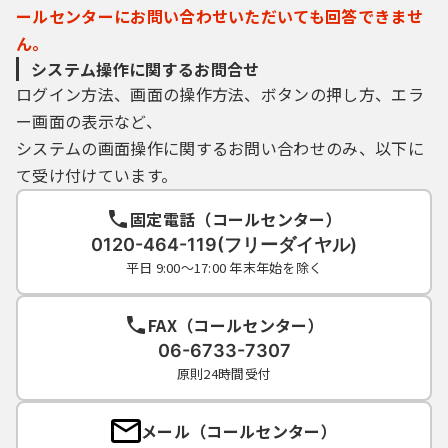
「やまがたｅ申請」において取り扱う個人
ールセンターにお問い合わせいただいても回答できませ
に関する情報（当該情報に含まれる氏名、生
ん。
年月日その他の記述により特定の個人を識別
システム操作に関するお問合せ
できるものをいう。）で、県及び県内市町村
ログイン方法、画面の操作方法、ボタンの押し方、エラ
が管理する文書または電磁的記録（電子的方
式、磁気的方式、その他人の知覚によっては
ー画面の表示など、
認識することができない方式で作られた記録
システムの画面操作に関するお問い合わせのみ、以下に
をいう。）に記録されたものを含みます。た
て受け付けています。
だし、法人その他の団体に関して記録された
情報に含まれる当該法人その他の団体の役員
固定電話（コールセンター）
に関する情報及び事業を営む個人の該当事業
0120-464-119(フリーダイヤル)
に関する情報を除きます。
平日 9:00～17:00 年末年始を除く
３ 利用環境
FAX（コールセンター）
「やまがたｅ申請」は、インターネットの
06-6733-7307
利用を前提としたサービスであり、利用者
原則24時間受付
は、次に掲げる利用環境を自己の責任におい
て準備することとします。なお、県及び県内
メール（コールセンター）
市町村は、その利用環境において、電子申請