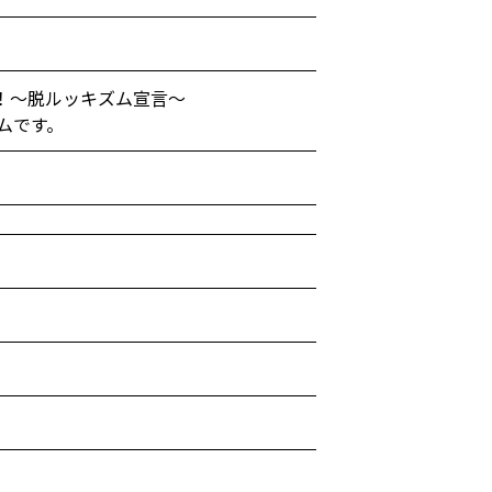
』！～脱ルッキズム宣言～
ムです。