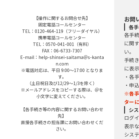
【操作に関するお問合せ先】
お問
固定電話コールセンター
各手
TEL：0120-464-119（フリーダイヤル）
各手
携帯電話コールセンター
に関
TEL：0570-041-001（有料）
FAX：06-6733-7307
い。
E-mail：help-shinsei-saitama＠s-kanta
手続
n.com
に表
※電話対応は、平日 9:00～17:00 となりま
・各
す。
（土日祝日及び12/29～1/3を除く）
・申
※メールアドレスをコピーする際は、＠を
※各
小文字に変えてください。
ター
【各手続き等の内容に関するお問い合わせ
シス
先】
ログ
直接各手続きの担当課にお問い合わせくだ
表示
さい。
シス