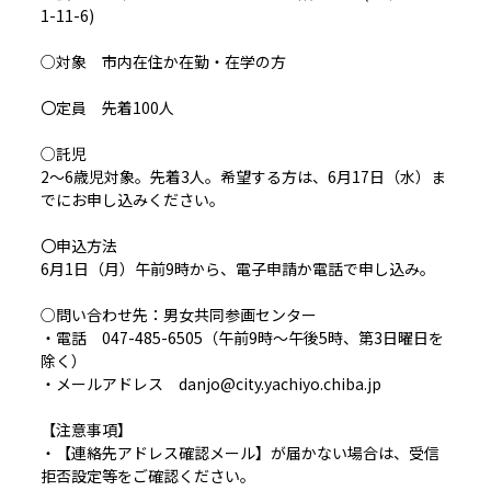
1-11-6)
○対象 市内在住か在勤・在学の方
〇定員 先着100人
○託児
2～6歳児対象。先着3人。希望する方は、6月17日（水）ま
でにお申し込みください。
〇申込方法
6月1日（月）午前9時から、電子申請か電話で申し込み。
○問い合わせ先：男女共同参画センター
・電話 047-485-6505（午前9時～午後5時、第3日曜日を
除く）
・メールアドレス danjo@city.yachiyo.chiba.jp
【注意事項】
・【連絡先アドレス確認メール】が届かない場合は、受信
拒否設定等をご確認ください。