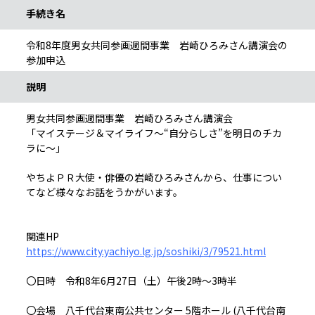
手続き名
令和8年度男女共同参画週間事業 岩崎ひろみさん講演会の
参加申込
説明
男女共同参画週間事業 岩崎ひろみさん講演会
「マイステージ＆マイライフ～“自分らしさ”を明日のチカ
ラに～」
やちよＰＲ大使・俳優の岩崎ひろみさんから、仕事につい
てなど様々なお話をうかがいます。
関連HP
https://www.city.yachiyo.lg.jp/soshiki/3/79521.html
〇日時 令和8年6月27日（土）午後2時～3時半
〇会場 八千代台東南公共センター 5階ホール (八千代台南