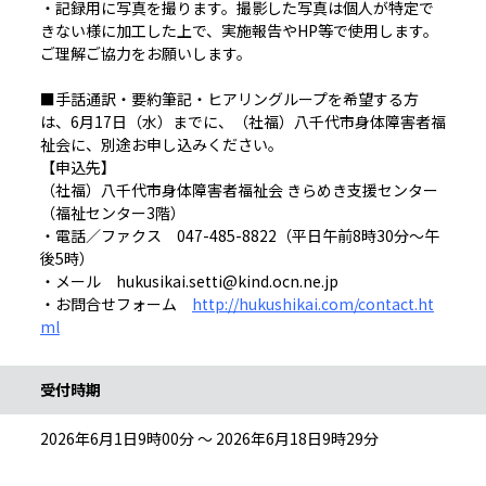
・記録用に写真を撮ります。撮影した写真は個人が特定で
きない様に加工した上で、実施報告やHP等で使用します。
ご理解ご協力をお願いします。
■手話通訳・要約筆記・ヒアリングループを希望する方
は、6月17日（水）までに、（社福）八千代市身体障害者福
祉会に、別途お申し込みください。
【申込先】
（社福）八千代市身体障害者福祉会 きらめき支援センター
（福祉センター3階）
・電話／ファクス 047-485-8822（平日午前8時30分～午
後5時）
・メール hukusikai.setti@kind.ocn.ne.jp
・お問合せフォーム
http://hukushikai.com/contact.ht
ml
受付時期
2026年6月1日9時00分 ～ 2026年6月18日9時29分