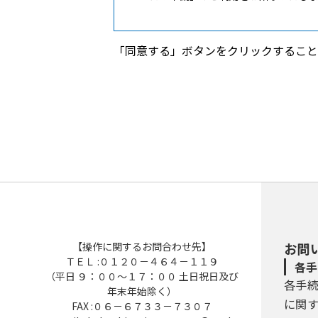
１ 目的
「同意する」ボタンをクリックすること
この規約は、「やまがたｅ申請」を
２ 用語の定義
規約は、「やまがたｅ申請」を利用
（１） 電子申請
インターネットを利用して申請・届
（２） 「やまがたｅ申請」
県及び県内市町村が所管する電子申
（３） 利用者
「やまがたｅ申請」を利用する個人
（４） 利用者ID
【操作に関するお問合わせ先】
お問
「やまがたｅ申請」を利用するため
ＴＥＬ :０１２０－４６４－１１９
各手
（５） 個人情報
（平日 ９：００～１７：００ 土日祝日及び
各手
「やまがたｅ申請」において取り扱
年末年始除く）
をいう。）で、県及び県内市町村が
に関
FAX :０６－６７３３－７３０７