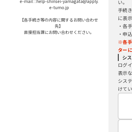
方式で作られた記録をいう。）に記
e-mail : :help-shinsei-yamagata@apply.
い。
の役員に関する情報及び事業を営む
e-tumo.jp
手続
に表
【各手続き等の内容に関するお問い合わせ
・各
先】
３ 利用環境
直接担当課にお問い合わせください。
・申
「やまがたｅ申請」は、インターネ
ととします。なお、県及び県内市町
※各
がたｅ申請」においては、機種依存
ター
シス
（１） 「やまがたｅ申請」の「利用
ログ
（２） インターネットが利用できる
表示
（３） 継続して利用が可能な電子メ
シス
なお、利用環境は今後の技術動向に
けてい
４ 利用者の責任
（１） 利用者は、自己の判断と責任
（電磁的記録も含む。）を管理する
（２） 利用者は、「やまがたｅ申請
己の負担において準備することとし