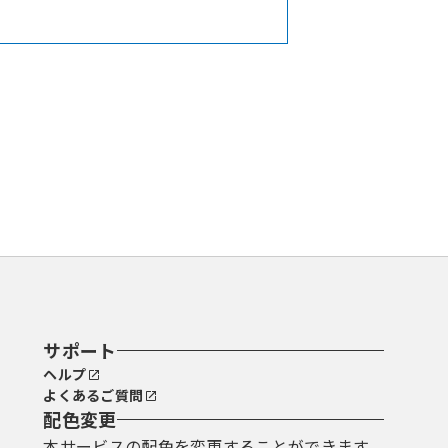
す。
サポート
ヘルプ
よくあるご質問
により特定の個人を識別できるもの
配色変更
覚によっては認識することができない
本サービスの配色を変更することができます。