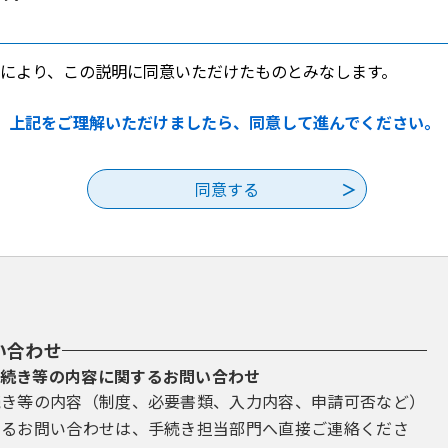
により、この説明に同意いただけたものとみなします。
利用する場合に必要な事項について定めています。
上記をご理解いただけましたら、同意して進んでください。
する場合に必要な事項について定めています。
出・施設予約等の手続を行うことをいいます。
請の手続を、インターネットを介して受付処理するサービスをいいま
または法人等をいいます。
い合わせ
に登録する利用者を特定するための文字列をいいます。
続き等の内容に関するお問い合わせ
続き等の内容（制度、必要書類、入力内容、申請可否など）
う個人に関する情報（当該情報に含まれる氏名、生年月日その他の記述
管理する文書または電磁的記録（電子的方式、磁気的方式、その他人の知
するお問い合わせは、手続き担当部門へ直接ご連絡くださ