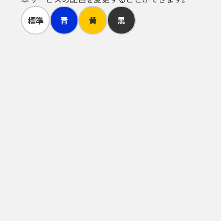
情報に含まれる当該法人その他の団体
標準
青
黄
黒
境を自己の責任において準備するこ
るものではありません。また、「やま
情報及び通信の際に発生する各種電文
します。
係るものを含む。）及び通信回線を自
利用者が自己の責任と費用において行