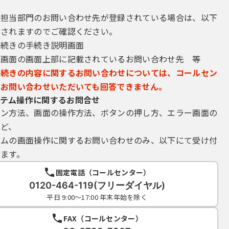
録されたものを含みます。ただし、法人その他の団体に関して記録された
個人の該当事業に関する情報を除きます。
き担当部門のお問い合わせ先が登録されている場合は、以下
示されますのでご確認ください。
手続きの手続き説明画面
込画面の画面上部に記載されているお問い合わせ先 等
ットの利用を前提としたサービスであり、利用者は、次に掲げる利用環
村は、その利用環境において、電子申請が常に正常に行えることを保証す
手続きの内容に関するお問い合わせについては、コールセン
文字の使用はできません。
にお問い合わせいただいても回答できません。
テム操作に関するお問合せ
方法」で定める環境
イン方法、画面の操作方法、ボタンの押し方、エラー画面の
ネットワーク環境
など、
ールアドレス
テムの画面操作に関するお問い合わせのみ、以下にて受け付
より、予告なく変更することがあります。
ます。
固定電話（コールセンター）
0120-464-119(フリーダイヤル)
に基づき、「やまがたｅ申請」を利用し、また利用に伴って生じる文字
こととし、県及び県内市町村に対しいかなる責任も負担させないものと
平日 9:00～17:00 年末年始を除く
」を利用するために必要なすべての機器（ソフトウェア及び通信手段に
FAX（コールセンター）
ます。また、機器の整備、通信回線の利用及びそれらに必要な手続は、