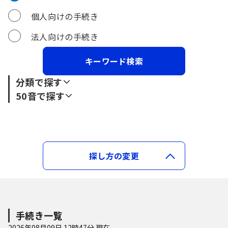
個人向けの手続き
法人向けの手続き
分類で探す
50音で探す
暮らし
あ行
行政
暮らし・手続き
か行
あ
い
う
え
お
探し方の変更
健康・福祉
ペット
選挙
さ行
か
き
く
け
こ
子育て・教育
採用試験
た行
さ
し
す
せ
そ
手続き一覧
2026年08月09日 12時47分 現在