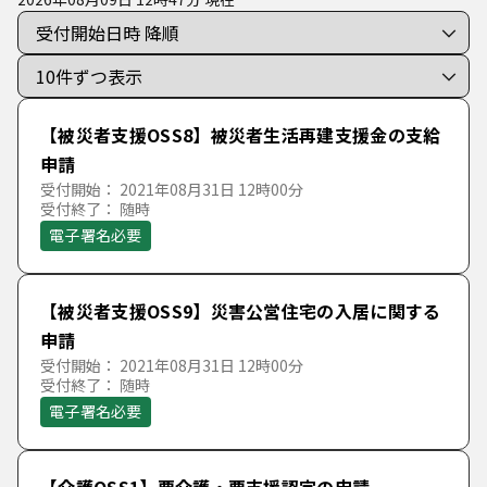
介護保険関係
子育て
な行
た
ち
つ
て
と
被災者支援関係
母子保健
介護保険
は行
な
に
ぬ
ね
の
児童手当
住所地特例
被災者支援
【被災者支援OSS8】被災者生活再建支援金の支給
ま行
は
ひ
ふ
へ
ほ
申請
受付開始： 2021年08月31日 12時00分
児童扶養手当
受付終了： 随時
や行
ま
み
む
め
も
電子署名必要
保育
ら行
や
ゆ
よ
【被災者支援OSS9】災害公営住宅の入居に関する
申請
わ行
ら
り
る
れ
ろ
受付開始： 2021年08月31日 12時00分
受付終了： 随時
電子署名必要
わ
を
ん
【介護OSS1】要介護・要支援認定の申請