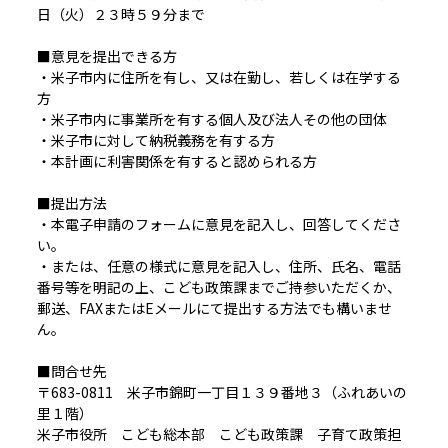
日（火）２３時５９分まで
■意見を提出できる方
・米子市内に住所を有し、又は在勤し、若しくは在学する
方
・米子市内に事業所を有する個人及び法人その他の団体
・米子市に対して納税義務を有する方
・本計画に利害関係を有すると認められる方
■提出方法
・本電子申請のフォームに意見を記入し、回答してくださ
い。
・または、任意の様式に意見を記入し、住所、氏名、電話
番号等を明記の上、こども政策課までご持参いただくか、
郵送、FAXまたはEメールにて提出する方法でも構いませ
ん。
■問合せ先
〒683-0811 米子市錦町一丁目１３９番地３（ふれあいの
里１階）
米子市役所 こども総本部 こども政策課 子育て政策担