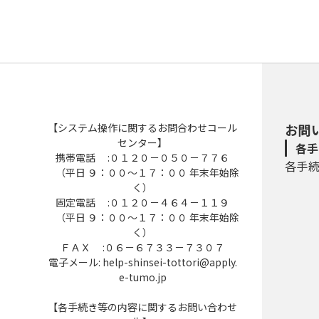
【システム操作に関するお問合わせコール
お問
センター】
各手
携帯電話 :０１２０－０５０－７７６
各手
（平日 ９：００～１７：００ 年末年始除
く）
固定電話 :０１２０－４６４－１１９
（平日 ９：００～１７：００ 年末年始除
く）
ＦＡＸ :０６－６７３３－７３０７
電子メール: help-shinsei-tottori@apply.
e-tumo.jp
【各手続き等の内容に関するお問い合わせ