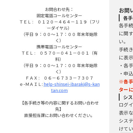
お問合わせ先：
お問
固定電話コールセンター
各手
ＴＥＬ : ０１２０－４６４－１１９（フリ
各手
ーダイヤル）
に関
（平日 ９：００～１７：００ 年末年始除
く）
い。
携帯電話コールセンター
手続
ＴＥＬ : ０５７０－０４１－００１（有
に表
料）
・各
（平日 ９：００～１７：００ 年末年始除
く）
・申
ＦＡＸ : ０６－６７３３－７３０７
※各
ｅ-ＭＡＩＬ:
help-shinsei-ibaraki@s-kan
ター
tan.com
シス
【各手続き等の内容に関するお問い合わせ
ログ
先】
表示
直接担当課にお問い合わせください。
シス
けてい