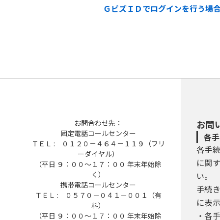
ＧビズＩＤでログインを行う場
お問合わせ先：
お問
固定電話コールセンター
各手
ＴＥＬ : ０１２０－４６４－１１９（フリ
各手
ーダイヤル）
に関
（平日 ９：００～１７：００ 年末年始除
く）
い。
携帯電話コールセンター
手続
ＴＥＬ : ０５７０－０４１－００１（有
に表
料）
・各
（平日 ９：００～１７：００ 年末年始除