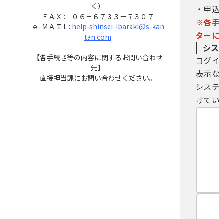
く）
・申
ＦＡＸ : ０６－６７３３－７３０７
※各
ｅ-ＭＡＩＬ:
help-shinsei-ibaraki@s-kan
ター
tan.com
シス
【各手続き等の内容に関するお問い合わせ
ログ
先】
表示
直接担当課にお問い合わせください。
シス
けてい