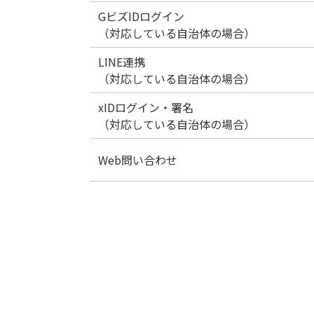
利用者クライアントソフト確認とインス
GビズIDログイン
委任状照会
申請者以外の方による職責署名検証
お知らせ通知
ール方法について
（対応している自治体の場合）
LINE連携
委任状修正
電子署名手続きの申込（パソコンの場合
お知らせ通知の受け取り設定・変更
ログインとログアウト
（対応している自治体の場合）
委任状取下げ
xIDログイン・署名
電子署名環境の確認
お知らせ通知の受け取り・確認
ログイン認証
動作環境
（対応している自治体の場合）
委任状再申込み
公的個人認証による証明書の電子署名
ログアウト
LINEログイン
Web問い合わせ
動作環境
代理申請の申込
商業登記に基づく証明書の電子署名
利用者情報登録
利用者情報登録
ログインとログアウト
お問い合わせの入力
電子署名手続きの申込（スマートフォン
代理申込
お問い合わせ内容の照会（ログインして
利用者情報変更
利用者情報変更
利用者情報登録
場合）
ない場合）
代理申込の照会
(a) Androidスマートフォンの場合
利用者情報の変更
お問い合わせ内容の照会（ログインして
利用者情報変更
る場合）