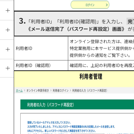
ト
3.
「利用者ID」「利用者ID(確認用)」を入力し、
完
）
《メール送信完了（パスワード再設定）画面》
が
オンライン登録された方は、連絡
利用者ID
特定業務用に本サービス提供側か
提供側からの通知をご覧下さい。
利用者ID（確認用）
確認用に、上記の利用者IDを再
の
い
い