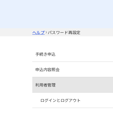
ヘルプ
パスワード再設定
手続き申込
申込内容照会
手続き一覧と申込
利用者管理
手続き一覧検索と並べ替え
申込内容照会と登録
手続き申込(ログインしない場合)
申込一覧検索と並べ替え
ログインとログアウト