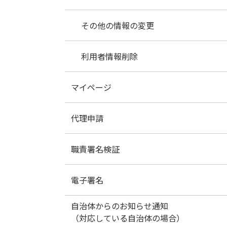
その他の情報の変更
利用者情報削除
マイページ
代理申請
マイページ画面の説明
職責署名検証
お気に入り手続きの登録
代理申請とは
電子署名
お気に入り手続きの削除
委任状申込
職責署名検証
自治体からのお知らせ通知
委任内容照会
申請者自身による職責署名検証
動作環境と事前準備
（対応している自治体の場合）