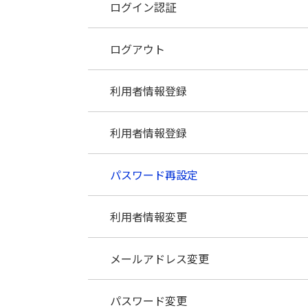
手続き申込(ログインする場合)
申込照会認証
ログイン認証
手続き申込(電子納付：ログインしない
申込変更
ログアウト
合)
申込取下げ
利用者情報登録
手続き申込(電子納付：ログインする場合
再申込
利用者情報登録
パスワード再設定
利用者情報変更
メールアドレス変更
パスワード変更