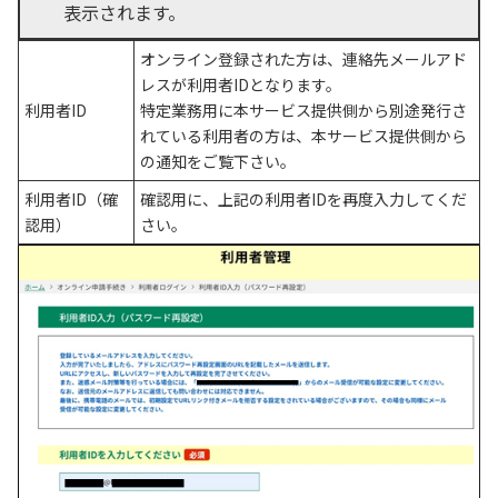
表示されます。
オンライン登録された方は、連絡先メールアド
レスが利用者IDとなります。
利用者ID
特定業務用に本サービス提供側から別途発行さ
れている利用者の方は、本サービス提供側から
の通知をご覧下さい。
利用者ID（確
確認用に、上記の利用者IDを再度入力してくだ
認用）
さい。