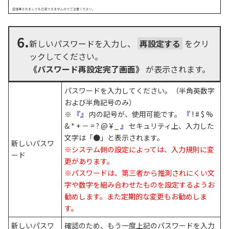
6.
新しいパスワードを入力し、
再設定する
をクリ
ックしてください。
《パスワード再設定完了画面》
が表示されます。
パスワードを入力してください。（半角英数字
および半角記号のみ）
※
『』
内の記号が、使用可能です。
『
! # $ %
& * + － = ? @ ¥ _
』
セキュリティ上、入力した
文字は「●」と表示されます。
新しいパスワ
※システム側の設定によっては、入力規則に変
ード
更があります。
※パスワードは、第三者から推測されにくい文
字や数字を組み合わせたものを設定するようお
勧めします。また定期的な変更もお勧めしま
す。
新しいパスワ
確認のため、もう一度上記のパスワードを入力