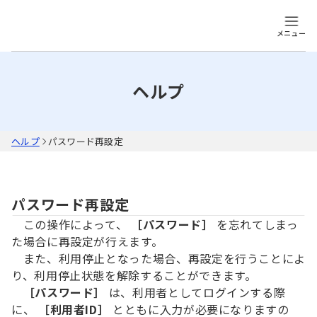
メニュー
ヘルプ
ヘルプ
パスワード再設定
パスワード再設定
この操作によって、
［パスワード］
を忘れてしまっ
た場合に再設定が行えます。
また、利用停止となった場合、再設定を行うことによ
り、利用停止状態を解除することができます。
［パスワード］
は、利用者としてログインする際
に、
［利用者ID］
とともに入力が必要になりますの