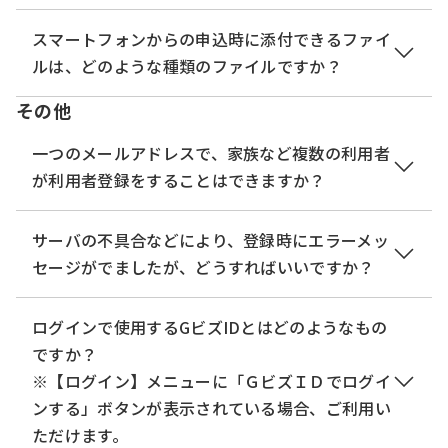
クして、予約を取下げます。 （詳細は、「
2.1.4 予
ワード］の入力をせずに、《予約一覧画面》で同内
約取下げ
」を参照してください。）
ご使用のメールソフトによってＵＲＬが複数行に分
スマートフォンからの申込時に添付できるファイ
容の確認が可能です。《予約一覧画面》には、過去
処理状況が「処理待ち」又は「返却中」の場合のみ
割されている場合があります。 メール本文に記載の
ルは、どのような種類のファイルですか？
に行った予約情報が表示されます。
予約の取下げが可能です。
ＵＲＬをコピーし、ブラウザのＵＲＬ欄に貼り付け
※手続きによっては、一定期間が過ぎた予約は削
その他
て実行していただくようお願いいたします。
スマートフォンからの申込時はどのような種類のフ
除されている可能性があります。
また、Windows で標準アプリの「メール」をご使
ァイルでも添付することができます。
一つのメールアドレスで、家族など複数の利用者
用の場合は、標準アプリではなくアウトルック等の
ただし、予約画面で添付できるファイルの種類が指
が利用者登録をすることはできますか？
【処理状況の概要】
一般的なメールソフトのご使用をお願いいたしま
定されているような場合は、指定されたファイルに
処理状況
処理説明
す。
限定されます。
一つのメールアドレスに利用者を複数登録すること
サーバの不具合などにより、登録時にエラーメッ
予約申込が終了し、本サービス提供
はできません。
セージがでましたが、どうすればいいですか？
側での受付（処理）が必要な状態で
処理待ち
す。
各種登録時にエラーメッセージが表示された場合、
ログインで使用するGビズIDとはどのようなもの
※利用者による内容の変更や取下げ
登録内容は更新されておりません。もう一度、登録
ですか？
が可能です。
処理をやりなおしてください。
※【ログイン】メニューに「ＧビズＩＤでログイ
予約申込を行ったが、利用者が取下
※再度行っても登録できない場合は、コールセンタ
ンする」ボタンが表示されている場合、ご利用い
取下げ
げた状態です。
ーまでご連絡ください。
ただけます。