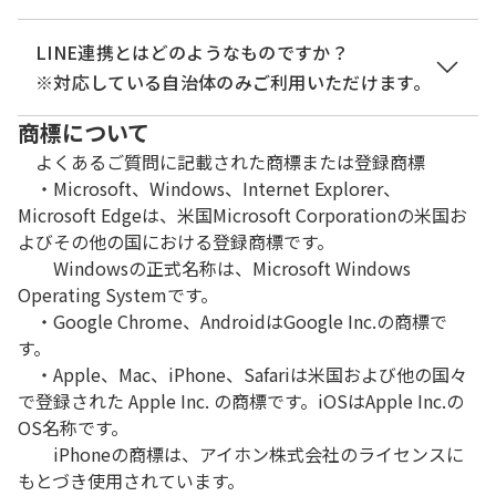
本サービス提供側が予約申込を受付
けて審査しましたが、内容の誤り等
GビズIDは、法人・個人事業主向け共通認証システ
LINE連携とはどのようなものですか？
で再度利用者に返却された状態です。
ムです。詳しくは以下の「GビズID」サイトを参照
※対応している自治体のみご利用いただけます。
返却中
（利用者側で、予約申込の内容修
ください。
商標について
正・取下げが必要な状態です。）
https://gbiz-id.go.jp/top/
各自治体のLINE公式アカウントから本サービスにア
よくあるご質問に記載された商標または登録商標
※利用者による内容の変更や取下げ
GビズIDは、プライム、メンバー、エントリーの3種
クセスし、LINEログインによるシングルサインオン
・Microsoft、Windows、Internet Explorer、
が可能です。
類のアカウントがあります。
が可能になります。
Microsoft Edgeは、米国Microsoft Corporationの米国お
また、本サービスからの各種通知をLINEメッセージ
本サービス提供側が予約申込を受付
よびその他の国における登録商標です。
で受け取ることができます。
Windowsの正式名称は、Microsoft Windows
けて審査した結果、不受理となった
Operating Systemです。
（詳細は利用者ヘルプ第7章を参照）
状態です。（不受理となった予約申込
不受理
・Google Chrome、AndroidはGoogle Inc.の商標で
はいったん完了となりますので、利
す。
用者はもう一度最初から予約する必
・Apple、Mac、iPhone、Safariは米国および他の国々
要があります。）
で登録された Apple Inc. の商標です。iOSはApple Inc.の
OS名称です。
処理中
審査が終了し、返信文書をダウンロ
iPhoneの商標は、アイホン株式会社のライセンスに
(返信未)
ードできる前の状態です。
もとづき使用されています。