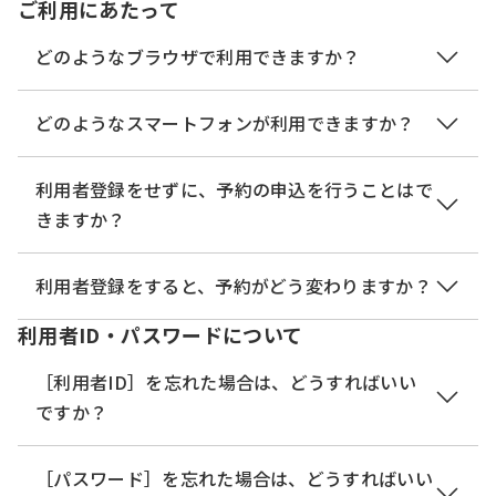
ご利用にあたって
どのようなブラウザで利用できますか？
次のブラウザを推奨します。
どのようなスマートフォンが利用できますか？
・Microsoft Edge（Chromium版）
（※）動作検証はWindows10で行っています。
以下のスマートフォンとブラウザを推奨します。
利用者登録をせずに、予約の申込を行うことはで
（※）Internet Explorer11は令和4年6月16日のサ
・iPhone：iOS10（標準提供ブラウザのSafari）
きますか？
ポート終了に伴い、推奨外としています。
・Android系：Android8.0（Google Chrome）
（一部バージョンについてはサポートが継続さ
推奨以外のバージョンでも使用することができます
はい、できます。ただし、予約手続きの内容によっ
利用者登録をすると、予約がどう変わりますか？
れていますが、本サービスでは推奨外とします。
が、一部の古いスマートフォン
ては、メールアドレスの入力が必要となります。
詳細につきましては、マイクロソフト社のホ
利用者ID・パスワードについて
（Android4.4以前またはiOS4以前）では利用できま
利用者として、本サービスへログインできるように
ームページをご確認ください。）
せん。
なります。
［利用者ID］を忘れた場合は、どうすればいい
（※）推奨環境ではありませんが、以下の環境でも
ログイン後は、予約申込時に登録情報が初期表示さ
ですか？
ご利用いただけます。
また、上記以外のスマートフォンでも利用できます
れ、入力を省略できます。
＜Windowsパソコン＞
が、PCとして扱われます。
予約内容の照会については、ログイン前は未登録と
本サービスでは、メールアドレスが［利用者ID］と
［パスワード］を忘れた場合は、どうすればいい
Google Chrome（バージョン70以降）
そのため、スマートフォンの画像サイズがPCより小