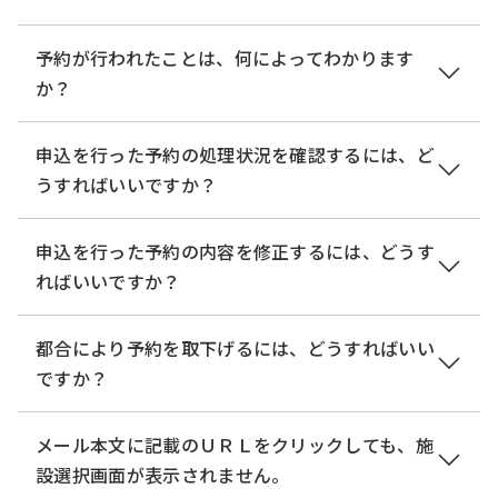
Eメールをご利用ください。
[検索メニュー]を使って、予約をする手続きの絞り
予約が行われたことは、何によってわかります
【S!メール（MMS）のメールドメイン】
込みを行ってください。
か？
@softbank.ne.jp
「検索キーワード」もしくは「カテゴリー選択」か
@●.vodafone.ne.jp
ら、手続き名、手続き説明および問合せ先名を対象
予約申込が行われると、「予約番号」と［パスワー
申込を行った予約の処理状況を確認するには、ど
@disney.ne.jp
にして、複合条件（
and
条件）による検索ができま
ド］が発行されます。 連絡先メールアドレスには、
うすればいいですか？
@y-mobile.ne.jp
す。
「予約番号」と［パスワード］が記載されたメール
@willcom.com
また、「類義語検索を行う」にチェックをつけるこ
が送られます。 この「予約番号」と［パスワード］
【
予約内容照会
】メニューから、該当手続きの予約
申込を行った予約の内容を修正するには、どうす
@pdx.ne.jp
とで入力文言の 類義語についても検索条件にするこ
は、利用者IDでログインせずに予約内容を照会する
内容照会を行ってください。 （詳細は、「
2.1.2 予
ればいいですか？
@●●.pdx.ne.jp
とができます。
際の認証で必要になります。
約照会認証
」を参照してください。）
（詳細は、「
1.1.1 予約手続きの検索と並べ替え
」を
【
予約内容照会
】メニューから、修正を行う予約の
都合により予約を取下げるには、どうすればいい
【ソフトバンクのEメールのメールドメイン】
参照してください。）
●利用者IDでログインをしていない状態では、予約
処理状況を確認し、「修正する」ボタンをクリック
ですか？
@i.softbank.jp
内容照会機能にて、申込時に発行された「予約番
して、予約情報を変更します。 （詳細は、「
2.1.3
号」と［パスワード］を入力して、処理状況や過去
予約変更
」を参照してください。）
【
予約内容照会
】メニューから、取下げを行う予約
メール本文に記載のＵＲＬをクリックしても、施
の履歴を確認できます。
処理状況が「処理待ち」又は「返却中」の場合のみ
の処理状況を確認し、「取下げる」ボタンをクリッ
設選択画面が表示されません。
●利用者IDでログイン後は、「予約番号」と［パス
予約情報の修正が可能です。