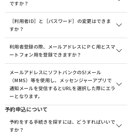
同様に予約番号とパスワードが必要ですが、ログイ
なっています。
ですか？
＜Macパソコン＞
さいため、申込画面等が小さく表示された場合は拡
ン後は不要となり、《予約一覧画面》にて、過去に
［利用者ID］を忘れた場合は、もう一度利用者登録
Safari（バージョン11以降）
大してご利用ください。
行った申込情報の確認が可能となります。
を行ってください。
Google Chrome（バージョン70以降）
パスワードの再設定を行ってください。【
ログイ
［利用者ID］と［パスワード］の変更はできま
※過去一定期間が過ぎた予約は削除されている可能
（※）以下のブラウザについては、全ての機能の動
ン
】メニューから、 ［
パスワードを忘れた場合はこ
すか？
性があります。
作保証はしておりません。
ちら
］をクリックし、パスワード再設定の操作を行
Firefox、Opera
います。 （詳細は、「
3.2.2 パスワード再設定
」を
●一般利用者の場合、［利用者
ID
（メールアドレ
利用者登録の際、メールアドレスにＰＣ用とスマ
参照してください。）
ス）］と［パスワード］は変更可能です。 （詳細
ートフォン用を登録できますか？
は、「
3.3.1 メールアドレス変更
」・ 「
3.3.2 パスワ
ード変更
」を参照してください。）
はい、できます。連絡先のメールアドレスは、［利
メールアドレスにソフトバンクのS!メール
●特定業務用に本サービス提供側から利用者
ID
が発
用者ID］となるメールアドレス以外に、もう一つ登
（MMS）等を使用し、メッセンジャーアプリで
行されている利用者の場合、［利用者
ID
］の変更は
録可能です。
通知メールを受信するとURLを選択した際にエラ
できませんが、 ［パスワード］は変更可能です。
ーとなります。
（詳細は、「
3.3.2 パスワード変更
」を参照してくだ
予約申込について
さい。）
S!メール（MMS）等を使用し、スマートフォンのメ
ッセンジャーアプリで通知メールを受信すると、
予約をする手続きを探すには、どうすればいいで
URLリンクが正しく表示されない場合があります。
すか？