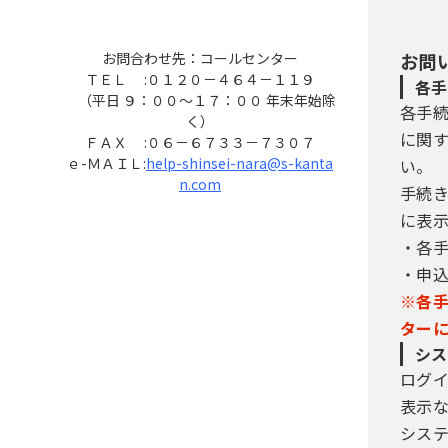
お問合わせ先：コールセンター
お問
ＴＥＬ :０１２０－４６４－１１９
各手
（平日 ９：００～１７：００ 年末年始除
各手
く）
に関
ＦＡＸ :０６－６７３３－７３０７
ｅ-ＭＡＩＬ:
help-shinsei-nara@s-kanta
い。
n.com
手続
に表
・各
・申
※各
ター
シス
ログ
表示
シス