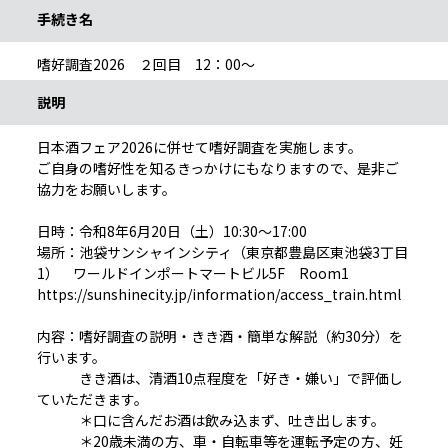
手続き名
嗜好調査2026 ２回目 12：00～
説明
日本酒フェア2026に併せて嗜好調査を実施します。
ご自身の嗜好性を知るきっかけにもなりますので、是非ご
協力をお願いします。
日時：令和8年6月20日（土）10:30～17:00
場所：池袋サンシャインシティ（東京都豊島区東池袋3丁目
1） ワールドインポートマートビル5F Room1
https://sunshinecity.jp/information/access_train.html
内容：嗜好調査の説明・きき酒・簡単な解説（約30分）を
行います。
きき酒は、清酒10点程度を「好き・嫌い」で評価し
ていただきます。
＊口に含んだお酒は飲み込まず、吐き出します。
＊20歳未満の方、車・自転車等を運転予定の方、妊