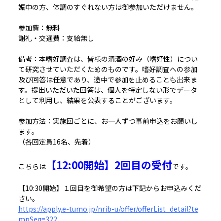
娠中の方、体調のすぐれない方は御参加いただけません。
参加費：無料
謝礼・交通費：支給無し
備考：本嗜好調査は、皆様の清酒の好み（嗜好性）につい
て研究させていただくためのものです。嗜好調査への参加
及び回答は任意であり、途中で参加を止めることも出来ま
す。提出いただいた回答は、個人を特定しない形でデータ
として利用し、結果を公表することがございます。
参加方法：実施回ごとに、お一人ずつ事前申込をお願いし
ます。
（各回定員16名、先着）
【12:00開始】2回目の受付
こちらは
です。
【10:30開始】１回目を御希望の方は下記からお申込みくだ
さい。
https://apply.e-tumo.jp/nrib-u/offer/offerList_detail?te
mpSeq=322