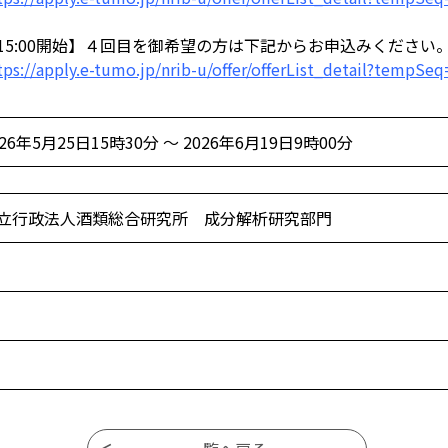
15:00開始】４回目を御希望の方は下記からお申込みください
tps://apply.e-tumo.jp/nrib-u/offer/offerList_detail?tempSe
026年5月25日15時30分 ～ 2026年6月19日9時00分
立行政法人酒類総合研究所 成分解析研究部門