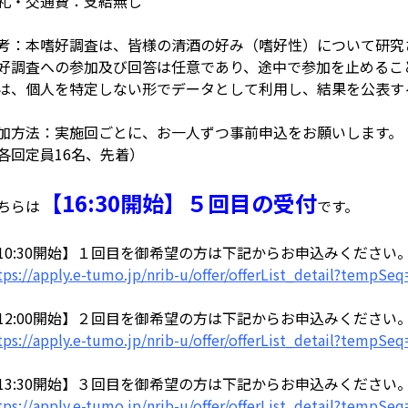
礼・交通費：支給無し
考：本嗜好調査は、皆様の清酒の好み（嗜好性）について研究
好調査への参加及び回答は任意であり、途中で参加を止めるこ
は、個人を特定しない形でデータとして利用し、結果を公表す
加方法：実施回ごとに、お一人ずつ事前申込をお願いします。
各回定員16名、先着）
【16:30開始】５回目の受付
ちらは
です。
10:30開始】１回目を御希望の方は下記からお申込みください
tps://apply.e-tumo.jp/nrib-u/offer/offerList_detail?tempSe
12:00開始】２回目を御希望の方は下記からお申込みください
tps://apply.e-tumo.jp/nrib-u/offer/offerList_detail?tempSe
13:30開始】３回目を御希望の方は下記からお申込みください
tps://apply.e-tumo.jp/nrib-u/offer/offerList_detail?tempSe