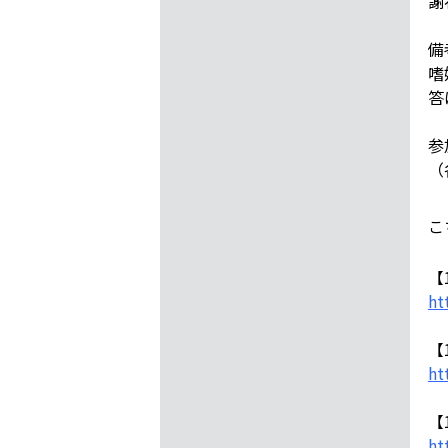
謝
備
嗜
答
参
（
こ
【
ht
【
ht
【
ht