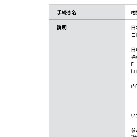
手続き名
嗜
説明
日
ご
日
場
F
ht
内
き
＊
＊
い
参