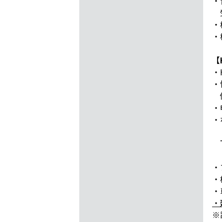
・
受
・
・
【
・
・
備
・
・
下
・
・
・
・
※