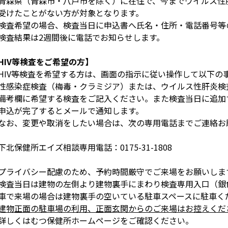
青森県（青森市・八戸市を除く）に在住で、今までウイルス性
けたことがない方が対象となります。
検査希望の場合、検査当日に申込書へ氏名・住所・電話番号等
検査結果は2週間後に電話でお知らせします。
HIV等検査をご希望の方】
HIV等検査を希望する方は、画面の指示に従い操作して以下の
性感染症検査（梅毒・クラミジア）または、ウイルス性肝炎検
考欄に希望する検査をご記入ください。また検査当日に追加
申込が完了するとメールで通知します。
なお、変更や取消をしたい場合は、次の専用電話までご連絡お
北保健所エイズ相談専用電話：0175-31-1808
プライバシー配慮のため、予約時間厳守でご来場をお願いしま
検査当日は建物の左側より建物裏手にまわり検査専用入口（銀
車で来場の場合は建物裏手の空いている駐車スペースに駐車く
建物正面の駐車場の利用、正面玄関からのご来場はお控えくだ
詳しくはむつ保健所ホームページをご確認ください。