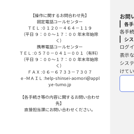
【操作に関するお問合わせ先】
お問
固定電話コールセンター
各手
ＴＥＬ :０１２０－４６４－１１９
各手
（平日 ９：００～１７：００ 年末年始除
シス
く）
ログ
携帯電話コールセンター
ＴＥＬ :０５７０－０４１－００１（有料）
表示
（平日 ９：００～１７：００ 年末年始除
シス
く）
けてい
ＦＡＸ :０６－６７３３－７３０７
ｅ-ＭＡＩＬ :help-shinsei-aomori@appl
y.e-tumo.jp
【各手続き等の内容に関するお問い合わせ
先】
直接担当課にお問い合わせください。