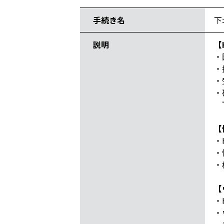
手続き名
下
説明
【
・
・
・
・
下
【
・
・
・
【
・
・