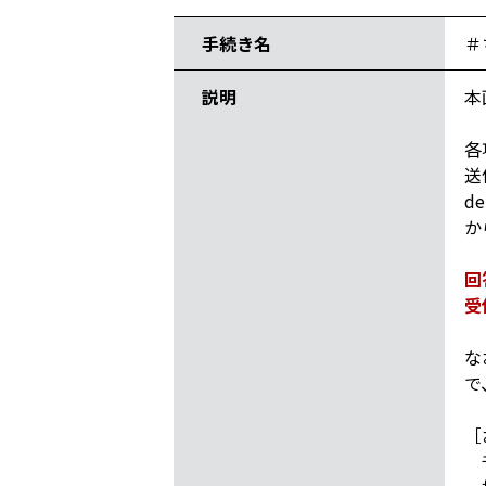
手続き名
＃
説明
本
各
送
de
か
回
受
な
で
［
千