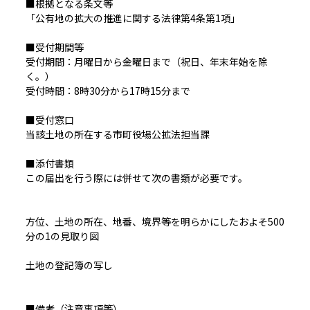
■根拠となる条文等
「公有地の拡大の推進に関する法律第4条第1項」
■受付期間等
受付期間：月曜日から金曜日まで（祝日、年末年始を除
く。）
受付時間：8時30分から17時15分まで
■受付窓口
当該土地の所在する市町役場公拡法担当課
■添付書類
この届出を行う際には併せて次の書類が必要です。
方位、土地の所在、地番、境界等を明らかにしたおよそ500
分の1の見取り図
土地の登記簿の写し
■備考（注意事項等）