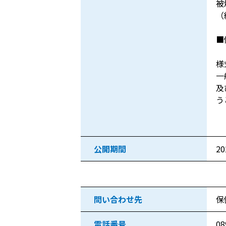
被
（
■
様
一
及
う
公開期間
2
問い合わせ先情報
問い合わせ先
保
電話番号
08