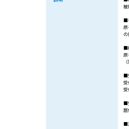
被
■
原
の
■
原
（
■
受
受
■
居
■