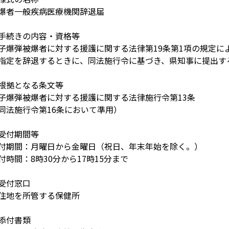
爆者一般疾病医療機関辞退届
手続きの内容・資格等
子爆弾被爆者に対する援護に関する法律第19条第1項の規定に
指定を辞退するときに、同法施行令に基づき、県知事に提出す
根拠となる条文等
子爆弾被爆者に対する援護に関する法律施行令第13条
同法施行令第16条において準用）
受付期間等
付期間：月曜日から金曜日（祝日、年末年始を除く。）
付時間：8時30分から17時15分まで
受付窓口
住地を所管する保健所
添付書類