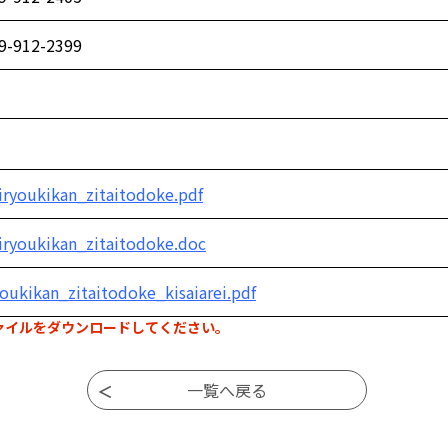
9-912-2399
iryoukikan_zitaitodoke.pdf
iryoukikan_zitaitodoke.doc
youkikan_zitaitodoke_kisaiarei.pdf
ァイルをダウンロードしてください。