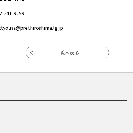
2-241-9799
ktyousa@pref.hiroshima.lg.jp