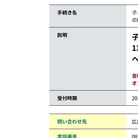
手続き名
子
の
説明
会
オ
受付時期
2
問い合わせ先
広
電話番号
08