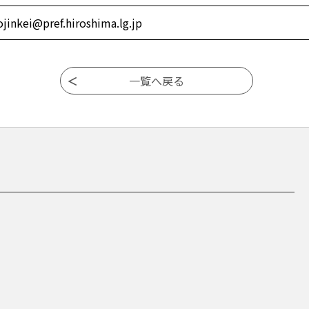
ojinkei@pref.hiroshima.lg.jp