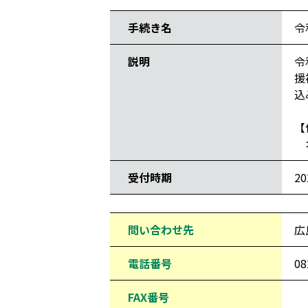
手続き名
令
説明
令
援
込
【
オ
受付時期
2
問い合わせ先
広
電話番号
08
FAX番号