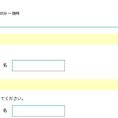
00分 ～ 随時
名
してください。
名