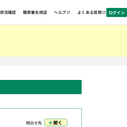
状況確認
職責署名検証
ヘルプ
よくある質問
ログイン
開く
問合せ先