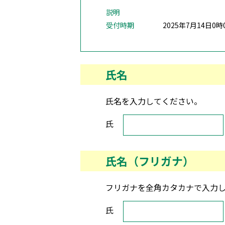
説明
受付時期
2025年7月14日0時
氏名
氏名を入力してください。
氏名
氏
氏名（フリガナ）
フリガナを全角カタカナで入力
氏名（フリガナ）
氏