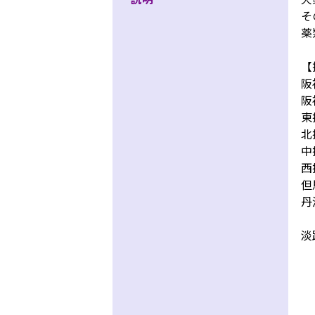
そ
薬
【
阪
阪
東
北
中
西
但
丹
淡