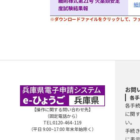
細則様式第21号 火薬類安定
細
度試験結果報
※ダウンロードファイルをクリックして、フ
お問
各手
各手
【操作に関する問い合わせ先】
に関
（固定電話から）
い。
TEL:0120-464-119
（平日 9:00~17:00 年末年始除く）
手続
に表