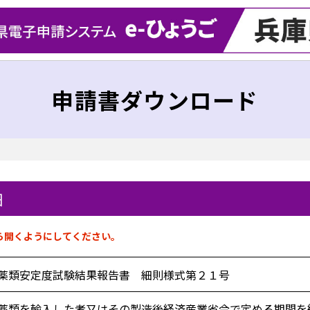
申請書ダウンロード
細
ら開くようにしてください。
薬類安定度試験結果報告書 細則様式第２１号
薬類を輸入した者又はその製造後経済産業省令で定める期間を