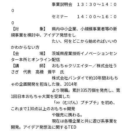
事業説明会 １３：３０～１４：０
０
セミナー １４：００～１６：０
０
【対 象】 県内中小企業、小規模事業者等の新
規事業を検討中、アイデア発想をし
たい、何をどこから始めればいいの
かわからない方
【会 場】 茨城県産業技術イノベーションセン
ター本所とオンライン配信
【講 師】 おもちゃクリエイター／株式会社う
さぎ 代表 高橋 晋平 氏
株式会社バンダイで約10年間おもち
ゃの企画開発を担当した後、2014年
より現職。累計335万個を発売し、第
1回日本おもちゃ大賞を受賞した
「∞（むげん）プチプチ」を初め、
これまで130点以上のおもちゃ開発
や販売に携わる。
現在は各種企業と共に遊び系事業を
開発。アイデア発想法に関するTED